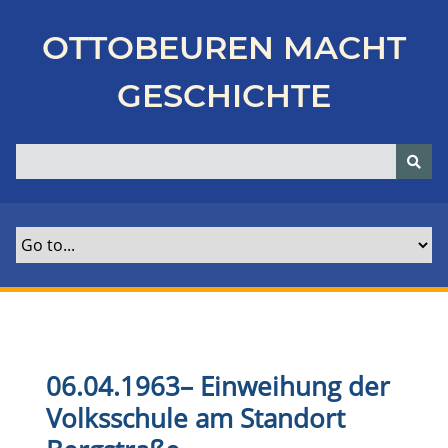
Z
u
OTTOBEUREN MACHT
r
ü
GESCHICHTE
c
k
z
u
r
H
a
u
p
t
s
e
06.04.1963
–
Einweihung der
i
Volksschule am Standort
t
e