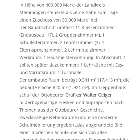
in Höhe von 400.000 Mark; der Landkreis
Memmingen steuerte als „eine Gabe zum Tage
einen Zuschuss von 50.000 Mark“ bei.
Der Bauabschnitt umfasst 11 Klassenzimmer
(Endausbau: 17), 2 Gruppenzimmer (4), 1
Schulleiterzimmer, 2 Lehrerzimmer (3), 1
Elternsprechzimmer, 2 Lehrmittelzimmer, 1
Werkraum, 1 Hausmeisterwohnung. In Abschnitt 2
sollten später dazukommen: 1 Lehrküche mit Ess-
und Vorratsraum, 1 Turnhalle.
Der umbaute Raum beträgt 9.541 m³ (17.413 m³), die
bebaute Fläche 820 m² (1.921 m²). Im Treppenhaus
schuf der Ottobeurer
Grafiker Walter Geiger
bilderbogenartige Fresken und Supraporten nach
Themen aus der Ottobeurer Geschichte.
Zweckmäßige Nebenräume und eine moderne
Schulmöblierung ergeben „das abgerundete Bild
einer modernen Schule, die sich von allen
Überspitztheiten reformerischer Pädagogik fernhält