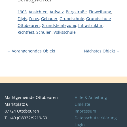
1963
,
Ansichten
,
Aufsatz
,
Bergstraße
,
Einweihung
,
Filgis
,
Fotos
,
Gebauer
,
Grundschule
,
Grundschule
Ottobeuren
,
Grundsteinlegung
,
Infrastruktur
,
Richtfest
,
Schulen
,
Volksschule
← Vorangehendes Objekt
Nächstes Objekt →
Marktgemeinde Ottobeuren
Hilfe & Anleitung
Marktplatz 6
Linkliste
87724 Ottobeuren
Impressum
T. +49 (0)8332/9219-50
Datenschutzerklärung
Login