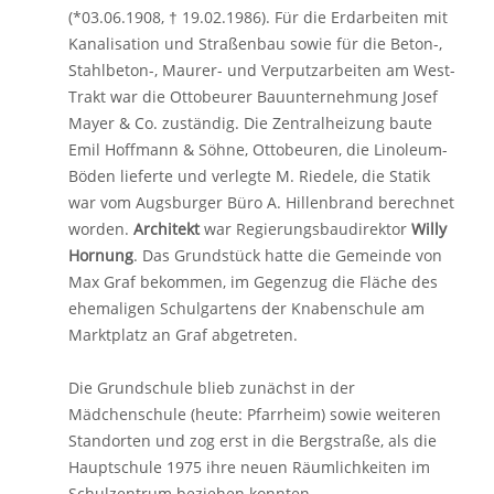
(*03.06.1908, † 19.02.1986). Für die Erdarbeiten mit
Kanalisation und Straßenbau sowie für die Beton-,
Stahlbeton-, Maurer- und Verputzarbeiten am West-
Trakt war die Ottobeurer Bauunternehmung Josef
Mayer & Co. zuständig. Die Zentralheizung baute
Emil Hoffmann & Söhne, Ottobeuren, die Linoleum-
Böden lieferte und verlegte M. Riedele, die Statik
war vom Augsburger Büro A. Hillenbrand berechnet
worden.
Architekt
war Regierungsbaudirektor
Willy
Hornung
. Das Grundstück hatte die Gemeinde von
Max Graf bekommen, im Gegenzug die Fläche des
ehemaligen Schulgartens der Knabenschule am
Marktplatz an Graf abgetreten.
Die Grundschule blieb zunächst in der
Mädchenschule (heute: Pfarrheim) sowie weiteren
Standorten und zog erst in die Bergstraße, als die
Hauptschule 1975 ihre neuen Räumlichkeiten im
Schulzentrum beziehen konnten.