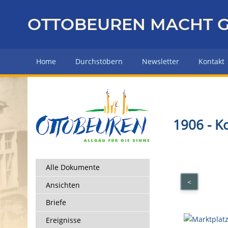
Z
u
OTTOBEUREN MACHT G
r
ü
c
Home
Durchstöbern
Newsletter
Kontakt
k
z
u
r
H
1906 - K
a
u
p
t
Alle Dokumente
s
<
Ansichten
e
i
Briefe
t
Ereignisse
e