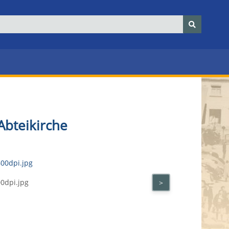
Abteikirche
0dpi.jpg
>