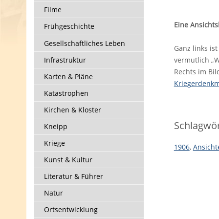
Filme
Eine Ansichts
Frühgeschichte
Gesellschaftliches Leben
Ganz links is
Infrastruktur
vermutlich „W
Rechts im Bil
Karten & Pläne
Kriegerdenkm
Katastrophen
Kirchen & Kloster
Schlagwör
Kneipp
Kriege
1906
,
Ansicht
Kunst & Kultur
Literatur & Führer
Natur
Ortsentwicklung