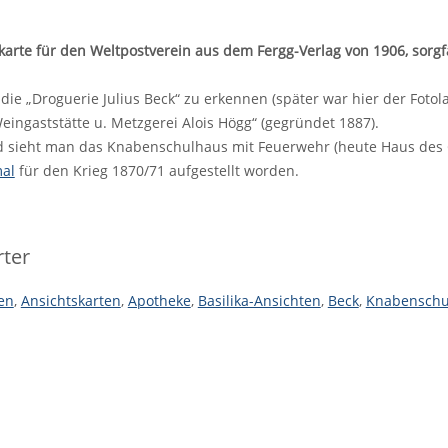
karte für den Weltpostverein aus dem Fergg-Verlag von 1906, sorgfäl
t die „Droguerie Julius Beck“ zu erkennen (später war hier der Foto
eingaststätte u. Metzgerei Alois Högg“ (gegründet 1887).
d sieht man das Knabenschulhaus mit Feuerwehr (heute Haus des Ga
al
für den Krieg 1870/71 aufgestellt worden.
ter
en
,
Ansichtskarten
,
Apotheke
,
Basilika-Ansichten
,
Beck
,
Knabenschu