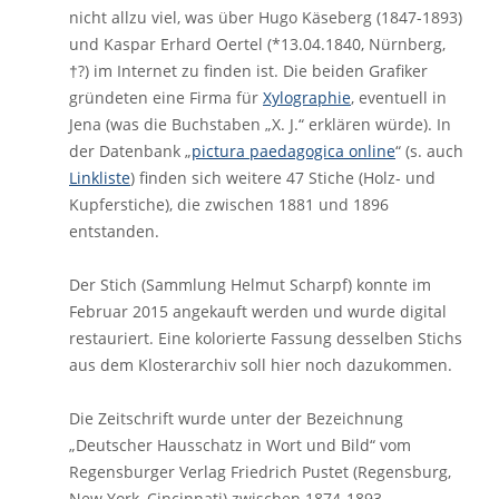
nicht allzu viel, was über Hugo Käseberg (1847-1893)
und Kaspar Erhard Oertel (*13.04.1840, Nürnberg,
†?) im Internet zu finden ist. Die beiden Grafiker
gründeten eine Firma für
Xylographie
, eventuell in
Jena (was die Buchstaben „X. J.“ erklären würde). In
der Datenbank „
pictura paedagogica online
“ (s. auch
Linkliste
) finden sich weitere 47 Stiche (Holz- und
Kupferstiche), die zwischen 1881 und 1896
entstanden.
Der Stich (Sammlung Helmut Scharpf) konnte im
Februar 2015 angekauft werden und wurde digital
restauriert. Eine kolorierte Fassung desselben Stichs
aus dem Klosterarchiv soll hier noch dazukommen.
Die Zeitschrift wurde unter der Bezeichnung
„Deutscher Hausschatz in Wort und Bild“ vom
Regensburger Verlag Friedrich Pustet (Regensburg,
New York, Cincinnati) zwischen 1874-1893