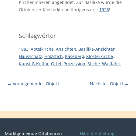
Kircheninneren abgebildet. Zur Basilika wurde die
Ottobeurer Klosterkirche übrigens erst
1926
!
Schlagwörter
1883
,
Abteikirche
,
Ansichten
,
Basilika-Ansichten
,
Hausschatz
,
Holzstich
,
Käseberg
,
Klosterkirche
,
Kunst & Kultur
,
Örtel
,
Prozession
,
Stiche
,
Wallfahrt
← Vorangehendes Objekt
Nächstes Objekt →
Marktgemeinde Ottobeuren
Hilfe & Anleitung