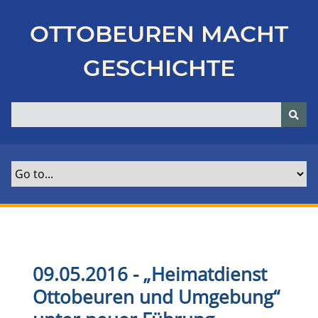
Z
u
OTTOBEUREN MACHT
r
ü
GESCHICHTE
c
k
z
u
r
H
a
u
p
t
s
e
09.05.2016 - „Heimatdienst
i
Ottobeuren und Umgebung“
t
e