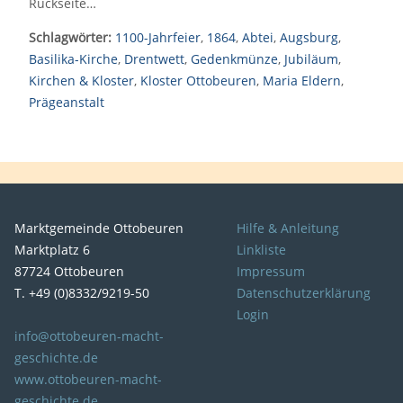
Rückseite…
Schlagwörter:
1100-Jahrfeier
,
1864
,
Abtei
,
Augsburg
,
Basilika-Kirche
,
Drentwett
,
Gedenkmünze
,
Jubiläum
,
Kirchen & Kloster
,
Kloster Ottobeuren
,
Maria Eldern
,
Prägeanstalt
Marktgemeinde Ottobeuren
Hilfe & Anleitung
Marktplatz 6
Linkliste
87724 Ottobeuren
Impressum
T. +49 (0)8332/9219-50
Datenschutzerklärung
Login
info@ottobeuren-macht-
geschichte.de
www.ottobeuren-macht-
geschichte.de