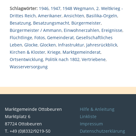
Schlagwörter:
1946
,
1947
,
1948 Wegmann
,
2. Weltkrieg -
Drittes Reich
,
Amerikaner
,
Ansichten
,
Basilika-Orgeln
,
Besatzung
,
Besatzungsmacht
,
Bürgermeister
,
Bürgermeister / Ammann
,
Einwohnerzahlen
,
Ereignisse
,
Flüchtlinge
,
Fotos
,
Gemeinderat
,
Gesellschaftliches
Leben
,
Glocke
,
Glocken
,
Infrastruktur
,
Jahresrückblick
,
Kirchen & Kloster
,
Kriege
,
Marktgemeinderat
,
Ortsentwicklung
,
Politik nach 1802
,
Vertriebene
,
Wasserversorgung
Marktgemeinde Ottobeuren
Hilfe & Anleitung
Marktplatz 6
Linkliste
87724 Ottobeuren
Impressum
T. +49 (0)8332/9219-50
Datenschutzerklärung