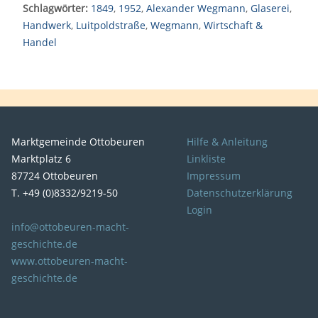
Schlagwörter:
1849
,
1952
,
Alexander Wegmann
,
Glaserei
,
Handwerk
,
Luitpoldstraße
,
Wegmann
,
Wirtschaft &
Handel
Marktgemeinde Ottobeuren
Hilfe & Anleitung
Marktplatz 6
Linkliste
87724 Ottobeuren
Impressum
T. +49 (0)8332/9219-50
Datenschutzerklärung
Login
info@ottobeuren-macht-
geschichte.de
www.ottobeuren-macht-
geschichte.de