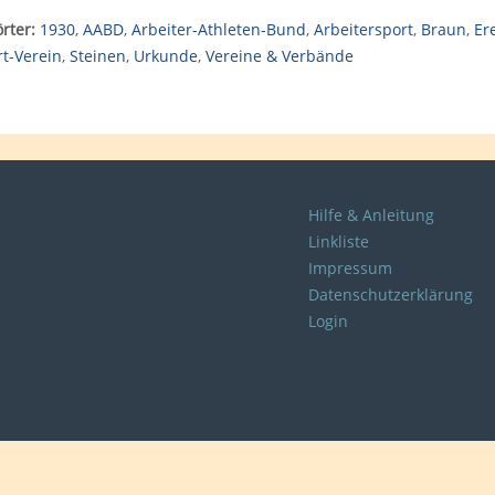
rter:
1930
,
AABD
,
Arbeiter-Athleten-Bund
,
Arbeitersport
,
Braun
,
Er
rt-Verein
,
Steinen
,
Urkunde
,
Vereine & Verbände
Hilfe & Anleitung
Linkliste
Impressum
Datenschutzerklärung
Login