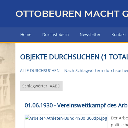
Z
u
OTTOBEUREN MACHT G
r
ü
c
Home
Durchstöbern
Newsletter
Kontakt
k
z
u
OBJEKTE DURCHSUCHEN (1 TOTAL
r
H
ALLE DURCHSUCHEN
Nach Schlagwörtern durchsuche
a
u
p
Schlagwörter: AABD
t
s
01.06.1930 - Vereinswettkampf des Arb
e
i
Der Arbe
t
politisc
e