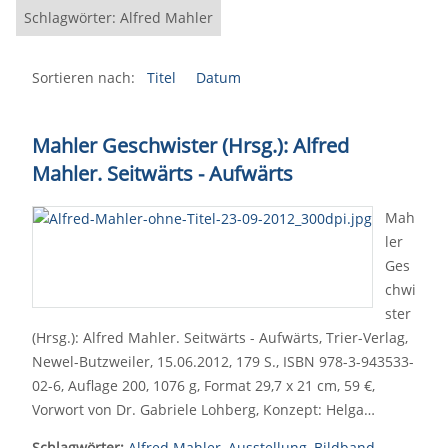
Schlagwörter: Alfred Mahler
Sortieren nach:
Titel
Datum
Mahler Geschwister (Hrsg.): Alfred
Mahler. Seitwärts - Aufwärts
Mah
ler
Ges
chwi
ster
(Hrsg.): Alfred Mahler. Seitwärts - Aufwärts, Trier-Verlag,
Newel-Butzweiler, 15.06.2012, 179 S., ISBN 978-3-943533-
02-6, Auflage 200, 1076 g, Format 29,7 x 21 cm, 59 €,
Vorwort von Dr. Gabriele Lohberg, Konzept: Helga…
Schlagwörter:
Alfred Mahler
,
Ausstellung
,
Bildband
,