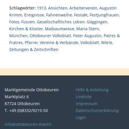
Schlagwörter:
1913
,
Ansichten
,
Arbeiterverein
,
Augustin
Krimm
,
Ereignisse
,
Fahnenweihe
,
Festakt
,
Festjungfrauen
,
Fotos
,
Füssen
,
Gesellschaftliches Leben
,
Göggingen
,
Kirchen & Kloster
,
Maibaumwiese
,
Maria Stern
,
München
,
Ottobeurer Volksblatt
,
Pater Augustin
,
Patres &
Fratres
,
Pfarrei
,
Vereine & Verbände
,
Volksblatt
,
Wörle
,
Zeitungen & Zeitschriften
Marktgemeinde Ottobeuren
Hilfe & Anleitung
Marktplatz 6
Linkliste
87724 Ottobeuren
Impressum
T. +49 (0)8332/9219-50
Datenschutzerklärung
Login
info@ottobeuren-macht-