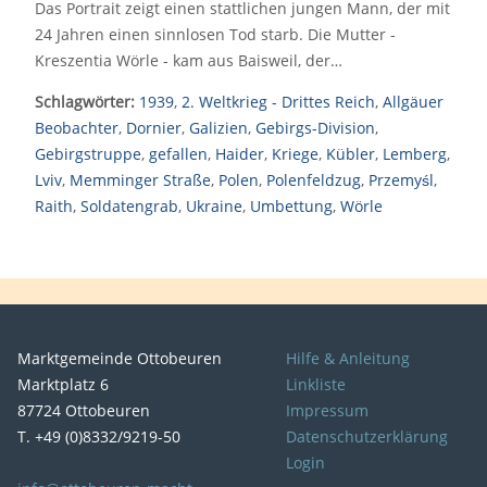
Das Portrait zeigt einen stattlichen jungen Mann, der mit
24 Jahren einen sinnlosen Tod starb. Die Mutter -
Kreszentia Wörle - kam aus Baisweil, der…
Schlagwörter:
1939
,
2. Weltkrieg - Drittes Reich
,
Allgäuer
Beobachter
,
Dornier
,
Galizien
,
Gebirgs-Division
,
Gebirgstruppe
,
gefallen
,
Haider
,
Kriege
,
Kübler
,
Lemberg
,
Lviv
,
Memminger Straße
,
Polen
,
Polenfeldzug
,
Przemyśl
,
Raith
,
Soldatengrab
,
Ukraine
,
Umbettung
,
Wörle
Marktgemeinde Ottobeuren
Hilfe & Anleitung
Marktplatz 6
Linkliste
87724 Ottobeuren
Impressum
T. +49 (0)8332/9219-50
Datenschutzerklärung
Login