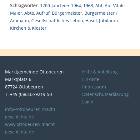
Schlagwörter:
1200-Jahrfeier 1964
,
1963
,
Abt
,
Abt Vitalis
Maier
,
Äbte
,
Aufruf
,
Bürgermeister
,
Bürgermeister /
Ammann
,
Gesellschaftliches Leben
,
Hasel
,
Jubiläum
,
Kirchen & Kloster
Marktgemeinde Ottobeuren
Hilfe & Anleitung
Marktplatz 6
Linkliste
87724 Ottobeuren
Impressum
T. +49 (0)8332/9219-50
Datenschutzerklärung
Login
info@ottobeuren-macht-
geschichte.de
www.ottobeuren-macht-
geschichte.de