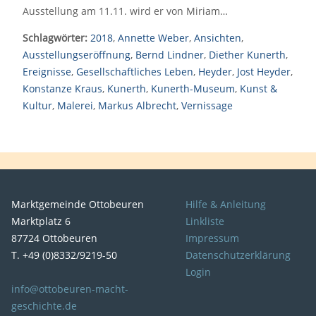
Ausstellung am 11.11. wird er von Miriam…
Schlagwörter:
2018
,
Annette Weber
,
Ansichten
,
Ausstellungseröffnung
,
Bernd Lindner
,
Diether Kunerth
,
Ereignisse
,
Gesellschaftliches Leben
,
Heyder
,
Jost Heyder
,
Konstanze Kraus
,
Kunerth
,
Kunerth-Museum
,
Kunst &
Kultur
,
Malerei
,
Markus Albrecht
,
Vernissage
Marktgemeinde Ottobeuren
Hilfe & Anleitung
Marktplatz 6
Linkliste
87724 Ottobeuren
Impressum
T. +49 (0)8332/9219-50
Datenschutzerklärung
Login
info@ottobeuren-macht-
geschichte.de