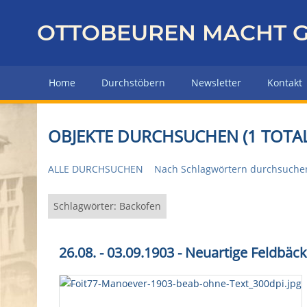
Z
u
OTTOBEUREN MACHT G
r
ü
c
Home
Durchstöbern
Newsletter
Kontakt
k
z
u
OBJEKTE DURCHSUCHEN (1 TOTAL
r
H
ALLE DURCHSUCHEN
Nach Schlagwörtern durchsuche
a
u
p
Schlagwörter: Backofen
t
s
26.08. - 03.09.1903 - Neuartige Feldbä
e
i
t
e