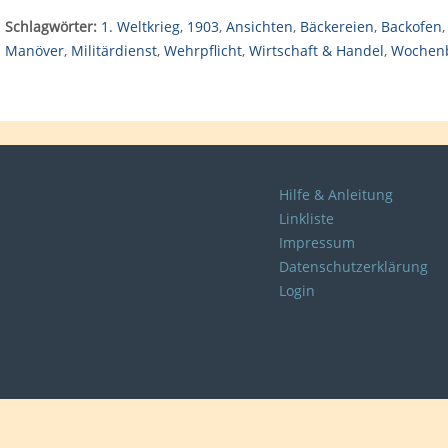
Schlagwörter:
1. Weltkrieg
,
1903
,
Ansichten
,
Bäckereien
,
Backofen
Manöver
,
Militärdienst
,
Wehrpflicht
,
Wirtschaft & Handel
,
Wochenb
Hilfe & Anleitung
Linkliste
Impressum
Datenschutzerklärung
Login