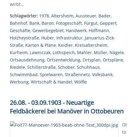
wirbt…
Schlagwörter:
1978
,
Altersheim
,
Aussteuer
,
Bader
,
Bahnhof
,
Bank
,
Baron
,
Fotogeschäft
,
Fürgut
,
Geppert
,
Geschäfte
,
Gewerbegebiet
,
Handwerk
,
Hoffmann
,
Holzheystraße
,
Huber
,
Infrastruktur
,
Januarius-Zick-
Straße
,
Karten & Pläne
,
Keidler
,
Kreisaltersheim
,
Kurheim
,
Lawniczak
,
Lothspeich
,
Mahler
,
Müller
,
Nägele
,
Ortsausdehnung
,
Ortsentwicklung
,
Ortsplan
,
Ortspläne
,
Riedele
,
Schillerstraße
,
Schober
,
Schuhhaus
,
Schwimmbad
,
Spielwaren
,
Straßennetz
,
Volksbank
,
Werbung
,
Wirtschaft & Handel
,
Wölfle
26.08. - 03.09.1903 - Neuartige
Feldbäckerei bei Manöver in Ottobeuren
Ot
to