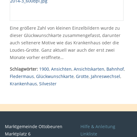
Eine größere Zahl von kleinen Einzelbildern wurde zu
dieser Glückwunschkarte zusammengefasst, darunter
auch seltenere Motive wie das Krankenhaus oder die
Loudes-Grotte. Ganz aktuell war auch der erst zwei
Monate vorher eröffnete…
Schlagwörter:
1900
,
Ansichten
,
Ansichtskarten
,
Bahnhof
,
Fledermaus
,
Glückwunschkarte
,
Grotte
,
Jahreswechsel
,
Krankenhaus
,
Silvester
Marktgemeinde Ottobeuren
Hilfe & Anleitung
Marktplatz 6
Linkliste