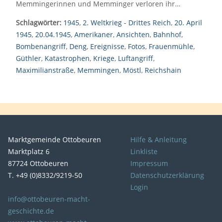
Memmingerinnen und Memminger verloren ihr…
Schlagwörter:
1945
,
2. Weltkrieg - Drittes Reich
,
20. April
1945
,
20.04.1945
,
Amerikaner
,
Ansichten
,
Bahnhof
,
Bombenangriff
,
Deng
,
Ereignisse
,
Fotos
,
Frauenmühle
,
Güthler
,
Katastrophen
,
Kriege
,
Luftangriff
,
Maximilianstraße
,
Memmingen
,
Möstl
,
Reichshain
Marktgemeinde Ottobeuren
Hilfe & Anleitung
Marktplatz 6
Linkliste
87724 Ottobeuren
Impressum
T. +49 (0)8332/9219-50
Datenschutzerklärung
Login
info@ottobeuren-macht-
geschichte.de