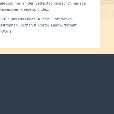
eile sind hier an den Bettelstab gebracht“). Gerade
oleonischen Kriege zu Ende…
,
1817
,
Basilius Miller
,
Brüchle
,
Einzelartikel
,
tastrophen
,
Kirchen & Kloster
,
Landwirtschaft
,
-Wörle