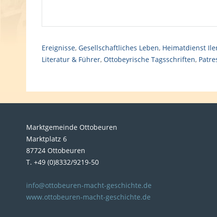
Ereignisse
,
Gesellschaftliches Leben
,
Heimatdienst Ile
Literatur & Führer
,
Ottobeyrische Tagsschriften
,
Patre
Marktgemeinde Ottobeuren
Marktplatz 6
87724 Ottobeuren
T. +49 (0)8332/9219-50
info@ottobeuren-macht-geschichte.de
www.ottobeuren-macht-geschichte.de