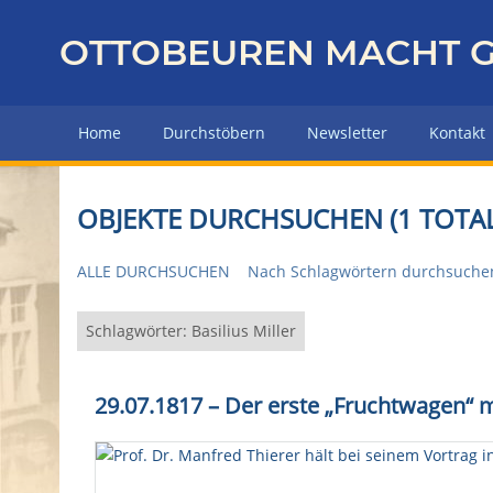
Z
u
OTTOBEUREN MACHT G
r
ü
c
Home
Durchstöbern
Newsletter
Kontakt
k
z
u
OBJEKTE DURCHSUCHEN (1 TOTAL
r
H
ALLE DURCHSUCHEN
Nach Schlagwörtern durchsuche
a
u
p
Schlagwörter: Basilius Miller
t
s
29.07.1817 – Der erste „Fruchtwagen“ 
e
i
t
e