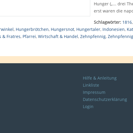
Hunger („... drei Th
erst waren die nap
Schlagwörter:
1816
rwinkel
,
Hungerbrötchen
,
Hungersnot
,
Hungertaler
,
Indonesien
,
Ka
s & Fratres
,
Pfarrei
,
Wirtschaft & Handel
,
Zehnpfennig
,
Zehnpfennig
Hilfe & Anleitung
Linkliste
Impressum
Datenschutzerklärung
Login