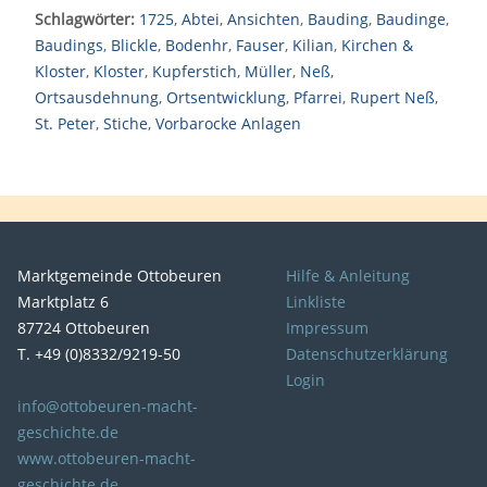
Schlagwörter:
1725
,
Abtei
,
Ansichten
,
Bauding
,
Baudinge
,
Baudings
,
Blickle
,
Bodenhr
,
Fauser
,
Kilian
,
Kirchen &
Kloster
,
Kloster
,
Kupferstich
,
Müller
,
Neß
,
Ortsausdehnung
,
Ortsentwicklung
,
Pfarrei
,
Rupert Neß
,
St. Peter
,
Stiche
,
Vorbarocke Anlagen
Marktgemeinde Ottobeuren
Hilfe & Anleitung
Marktplatz 6
Linkliste
87724 Ottobeuren
Impressum
T. +49 (0)8332/9219-50
Datenschutzerklärung
Login
info@ottobeuren-macht-
geschichte.de
www.ottobeuren-macht-
geschichte.de