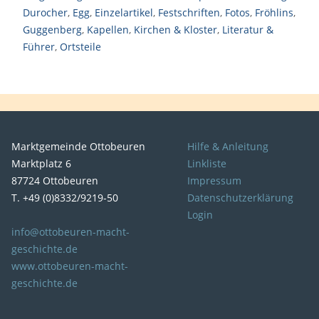
Durocher
,
Egg
,
Einzelartikel
,
Festschriften
,
Fotos
,
Fröhlins
,
Guggenberg
,
Kapellen
,
Kirchen & Kloster
,
Literatur &
Führer
,
Ortsteile
Marktgemeinde Ottobeuren
Hilfe & Anleitung
Marktplatz 6
Linkliste
87724 Ottobeuren
Impressum
T. +49 (0)8332/9219-50
Datenschutzerklärung
Login
info@ottobeuren-macht-
geschichte.de
www.ottobeuren-macht-
geschichte.de