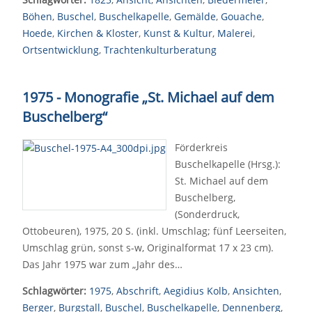
Böhen
,
Buschel
,
Buschelkapelle
,
Gemälde
,
Gouache
,
Hoede
,
Kirchen & Kloster
,
Kunst & Kultur
,
Malerei
,
Ortsentwicklung
,
Trachtenkulturberatung
1975 - Monografie „St. Michael auf dem
Buschelberg“
Förderkreis
Buschelkapelle (Hrsg.):
St. Michael auf dem
Buschelberg,
(Sonderdruck,
Ottobeuren), 1975, 20 S. (inkl. Umschlag; fünf Leerseiten,
Umschlag grün, sonst s-w, Originalformat 17 x 23 cm).
Das Jahr 1975 war zum „Jahr des…
Schlagwörter:
1975
,
Abschrift
,
Aegidius Kolb
,
Ansichten
,
Berger
,
Burgstall
,
Buschel
,
Buschelkapelle
,
Dennenberg
,