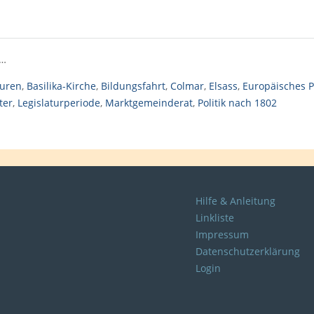
s…
euren
,
Basilika-Kirche
,
Bildungsfahrt
,
Colmar
,
Elsass
,
Europäisches 
ter
,
Legislaturperiode
,
Marktgemeinderat
,
Politik nach 1802
Hilfe & Anleitung
Linkliste
Impressum
Datenschutzerklärung
Login