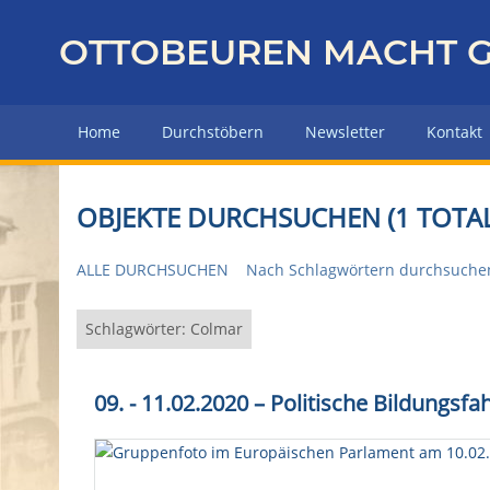
Z
u
OTTOBEUREN MACHT G
r
ü
c
Home
Durchstöbern
Newsletter
Kontakt
k
z
u
OBJEKTE DURCHSUCHEN (1 TOTAL
r
H
ALLE DURCHSUCHEN
Nach Schlagwörtern durchsuche
a
u
p
Schlagwörter: Colmar
t
s
09. - 11.02.2020 – Politische Bildungs
e
i
t
e