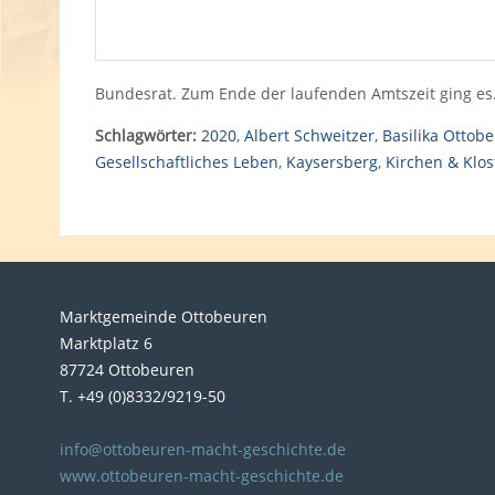
Bundesrat. Zum Ende der laufenden Amtszeit ging e
Schlagwörter:
2020
,
Albert Schweitzer
,
Basilika Ottob
Gesellschaftliches Leben
,
Kaysersberg
,
Kirchen & Klos
Marktgemeinde Ottobeuren
Marktplatz 6
87724 Ottobeuren
T. +49 (0)8332/9219-50
info@ottobeuren-macht-geschichte.de
www.ottobeuren-macht-geschichte.de