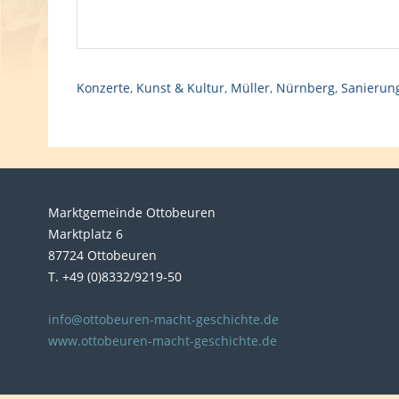
Konzerte
,
Kunst & Kultur
,
Müller
,
Nürnberg
,
Sanierun
Marktgemeinde Ottobeuren
Marktplatz 6
87724 Ottobeuren
T. +49 (0)8332/9219-50
info@ottobeuren-macht-geschichte.de
www.ottobeuren-macht-geschichte.de