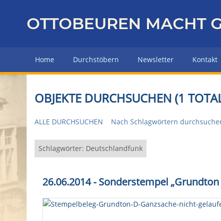
Z
u
OTTOBEUREN MACHT G
r
ü
c
Home
Durchstöbern
Newsletter
Kontakt
k
z
u
OBJEKTE DURCHSUCHEN (1 TOTAL
r
H
ALLE DURCHSUCHEN
Nach Schlagwörtern durchsuche
a
u
p
Schlagwörter: Deutschlandfunk
t
s
26.06.2014 - Sonderstempel „Grundton D
e
i
t
e