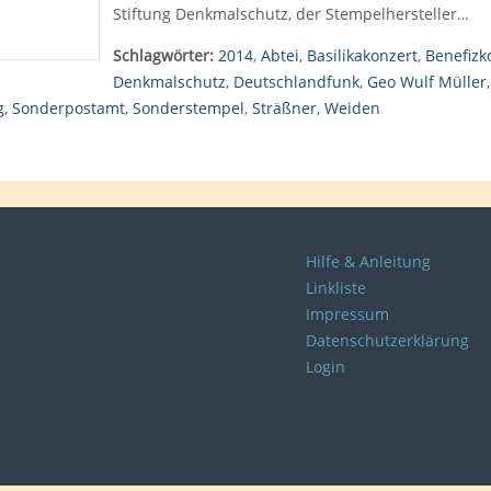
Stiftung Denkmalschutz, der Stempelhersteller…
Schlagwörter:
2014
,
Abtei
,
Basilikakonzert
,
Benefizk
Denkmalschutz
,
Deutschlandfunk
,
Geo Wulf Müller
g
,
Sonderpostamt
,
Sonderstempel
,
Sträßner
,
Weiden
Hilfe & Anleitung
Linkliste
Impressum
Datenschutzerklärung
Login