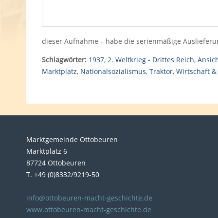
dieser Aufnahme – habe die serienmäßige Ausliefer
Schlagwörter:
1937
,
2. Weltkrieg - Drittes Reich
,
Ansic
Marktplatz
,
Nationalsozialismus
,
Traktor
,
Wirtschaft &
Marktgemeinde Ottobeuren
Marktplatz 6
87724 Ottobeuren
T. +49 (0)8332/9219-50
info@ottobeuren-macht-geschichte.de
www.ottobeuren-macht-geschichte.de