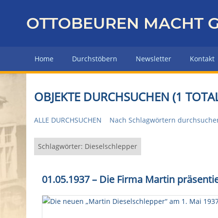
Z
u
OTTOBEUREN MACHT G
r
ü
c
Home
Durchstöbern
Newsletter
Kontakt
k
z
u
OBJEKTE DURCHSUCHEN (1 TOTAL
r
H
ALLE DURCHSUCHEN
Nach Schlagwörtern durchsuche
a
u
p
Schlagwörter: Dieselschlepper
t
s
01.05.1937 – Die Firma Martin präsentie
e
i
t
e