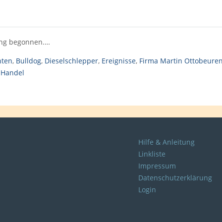
ung begonnen.…
hten
,
Bulldog
,
Dieselschlepper
,
Ereignisse
,
Firma Martin Ottobeure
 Handel
Hilfe & Anleitung
Linkliste
Impressum
Datenschutzerklärung
Login