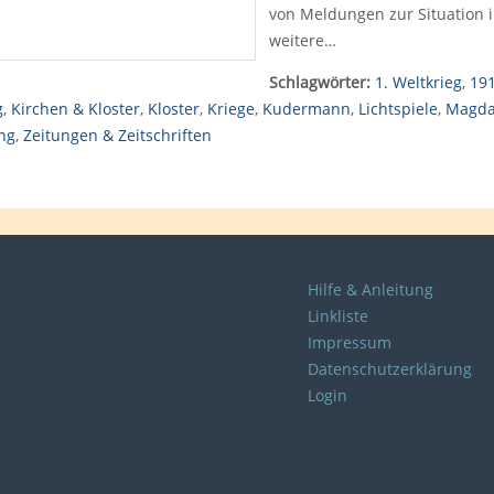
von Meldungen zur Situation
weitere…
Schlagwörter:
1. Weltkrieg
,
19
g
,
Kirchen & Kloster
,
Kloster
,
Kriege
,
Kudermann
,
Lichtspiele
,
Magda
ng
,
Zeitungen & Zeitschriften
Hilfe & Anleitung
Linkliste
Impressum
Datenschutzerklärung
Login