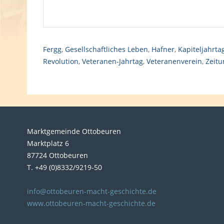
Fergg
,
Gesellschaftliches Leben
,
Hafner
,
Kapiteljahrta
Revolution
,
Veteranen-Jahrtag
,
Veteranenverein
,
Zeitu
Marktgemeinde Ottobeuren
Marktplatz 6
87724 Ottobeuren
T. +49 (0)8332/9219-50
info@ottobeuren-macht-geschichte.de
www.ottobeuren-macht-geschichte.de