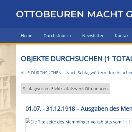
Z
u
OTTOBEUREN MACHT G
r
ü
c
Home
Durchstöbern
Newsletter
Kontakt
k
z
u
OBJEKTE DURCHSUCHEN (1 TOTAL
r
H
ALLE DURCHSUCHEN
Nach Schlagwörtern durchsuche
a
u
p
Schlagwörter: Elektrizitätswerk Ottobeuren
t
s
01.07. - 31.12.1918 – Ausgaben des M
e
i
t
e