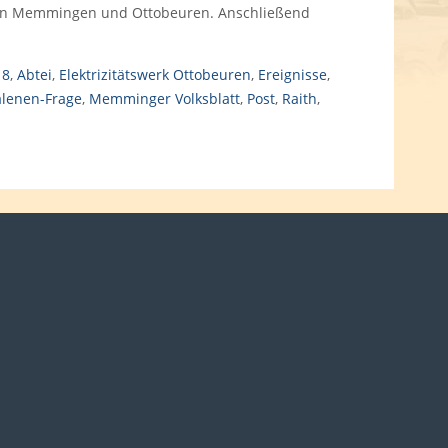
 in Memmingen und Ottobeuren. Anschließend
18
,
Abtei
,
Elektrizitätswerk Ottobeuren
,
Ereignisse
,
lenen-Frage
,
Memminger Volksblatt
,
Post
,
Raith
,