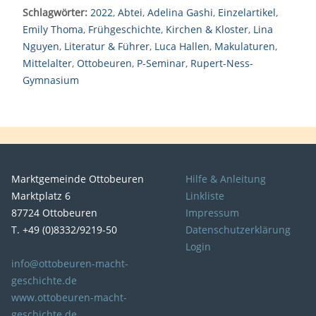
Schlagwörter:
2022
,
Abtei
,
Adelina Gashi
,
Einzelartikel
,
Emily Thoma
,
Frühgeschichte
,
Kirchen & Kloster
,
Lina
Nguyen
,
Literatur & Führer
,
Luca Hallen
,
Makulaturen
,
Mittelalter
,
Ottobeuren
,
P-Seminar
,
Rupert-Ness-
Gymnasium
Marktgemeinde Ottobeuren
Hilfe & Anleitung
Marktplatz 6
Linkliste
87724 Ottobeuren
Impressum
T. +49 (0)8332/9219-50
Datenschutzerklärung
Login
info@ottobeuren-macht-
geschichte.de
www.ottobeuren-macht-
geschichte.de