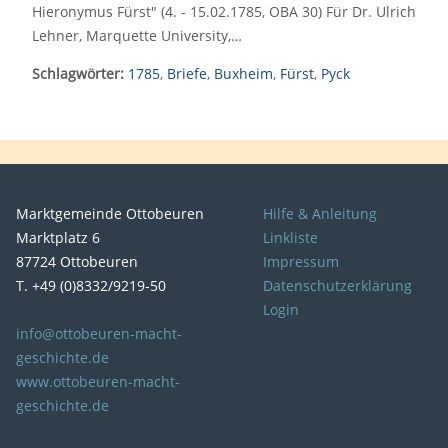
Hieronymus Fürst" (4. - 15.02.1785, OBA 30) Für Dr. Ulrich
Lehner, Marquette University,…
Schlagwörter:
1785
,
Briefe
,
Buxheim
,
Fürst
,
Pyck
Marktgemeinde Ottobeuren
Hilfe & Anleitung
Marktplatz 6
Linkliste
87724 Ottobeuren
Impressum
T. +49 (0)8332/9219-50
Datenschutzerklärung
Login
info@ottobeuren-macht-
geschichte.de
www.ottobeuren-macht-
geschichte.de