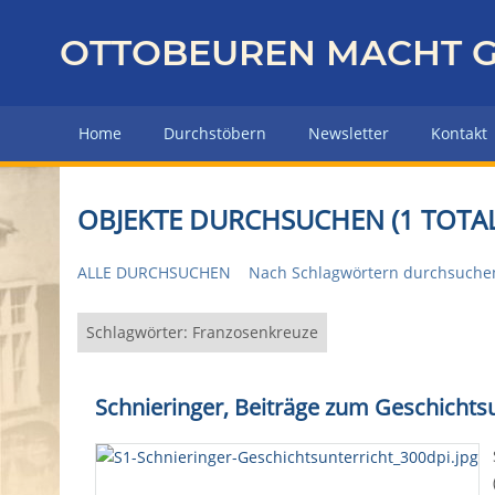
Z
u
OTTOBEUREN MACHT G
r
ü
c
Home
Durchstöbern
Newsletter
Kontakt
k
z
u
OBJEKTE DURCHSUCHEN (1 TOTAL
r
H
ALLE DURCHSUCHEN
Nach Schlagwörtern durchsuche
a
u
p
Schlagwörter: Franzosenkreuze
t
s
Schnieringer, Beiträge zum Geschichtsu
e
i
t
e