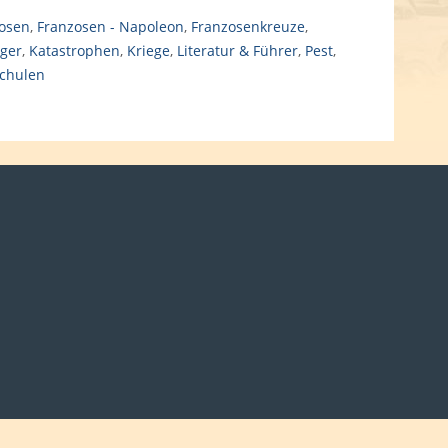
osen
,
Franzosen - Napoleon
,
Franzosenkreuze
,
nger
,
Katastrophen
,
Kriege
,
Literatur & Führer
,
Pest
,
chulen