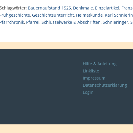
Schlagwörter:
Bauernaufstand 1525
,
Denkmale
,
Einzelartikel
,
Franz
Frühgeschichte
,
Geschichtsunterricht
,
Heimatkunde
,
Karl Schnieri
Pfarrchronik
,
Pfarrei
,
Schlüsselwerke & Abschriften
,
Schnieringer
,
S
Hilfe & Anleitung
Linkliste
Impressum
Datenschutzerklärung
Login