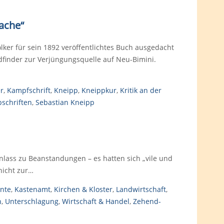
Sache“
olker für sein 1892 veröffentlichtes Buch ausgedacht
fadfinder zur Verjüngungsquelle auf Neu-Bimini.
r
,
Kampfschrift
,
Kneipp
,
Kneippkur
,
Kritik an der
schriften
,
Sebastian Kneipp
nlass zu Beanstandungen – es hatten sich „vile und
nicht zur…
rnte
,
Kastenamt
,
Kirchen & Kloster
,
Landwirtschaft
,
n
,
Unterschlagung
,
Wirtschaft & Handel
,
Zehend-