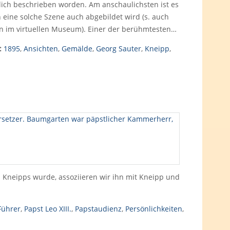
lich beschrieben worden. Am anschaulichsten ist es
n eine solche Szene auch abgebildet wird (s. auch
en im virtuellen Museum). Einer der berühmtesten…
:
1895
,
Ansichten
,
Gemälde
,
Georg Sauter
,
Kneipp
,
Kneipps wurde, assoziieren wir ihn mit Kneipp und
Führer
,
Papst Leo XIII.
,
Papstaudienz
,
Persönlichkeiten
,