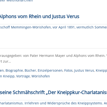
vier Weltmonarchien
Alphons vom Rhein und Justus Verus
erausgegeben: von Pater Hermann Mayer und Alphons vom Rhein.
rt zur…
ten
,
Biographie
,
Bücher
,
Einzelpersonen
,
Fotos
,
Justus Verus
,
Kneip
an Kneipp
,
Vorträge
,
Wörishofen
t seine Schmähschrift „Der Kneippkur-Charlatani