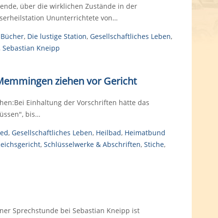
uende, über die wirklichen Zustände in der
erheilstation Ununterrichtete von…
,
Bücher
,
Die lustige Station
,
Gesellschaftliches Leben
,
,
Sebastian Kneipp
Memmingen ziehen vor Gericht
n:Bei Einhaltung der Vorschriften hätte das
üssen", bis…
ied
,
Gesellschaftliches Leben
,
Heilbad
,
Heimatbund
eichsgericht
,
Schlüsselwerke & Abschriften
,
Stiche
,
iner Sprechstunde bei Sebastian Kneipp ist