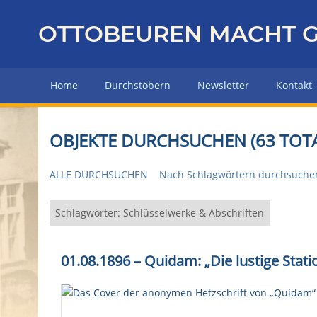
Z
u
OTTOBEUREN MACHT G
r
ü
c
Home
Durchstöbern
Newsletter
Kontakt
k
z
u
OBJEKTE DURCHSUCHEN (63 TOTA
r
H
ALLE DURCHSUCHEN
Nach Schlagwörtern durchsuche
a
u
p
Schlagwörter: Schlüsselwerke & Abschriften
t
s
01.08.1896 – Quidam: „Die lustige Stati
e
i
t
e