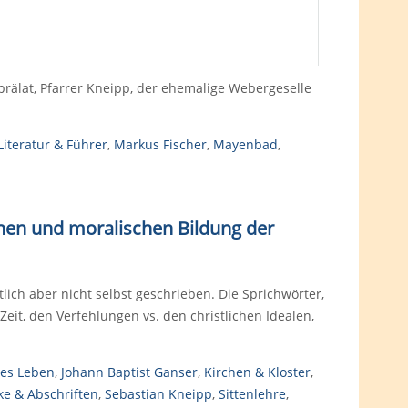
rälat, Pfarrer Kneipp, der ehemalige Webergeselle
Literatur & Führer
,
Markus Fischer
,
Mayenbad
,
chen und moralischen Bildung der
ich aber nicht selbst geschrieben. Die Sprichwörter,
eit, den Verfehlungen vs. den christlichen Idealen,
hes Leben
,
Johann Baptist Ganser
,
Kirchen & Kloster
,
ke & Abschriften
,
Sebastian Kneipp
,
Sittenlehre
,