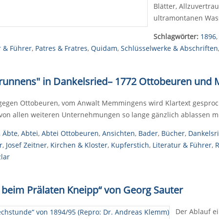
Blätter, Allzuvertra
ultramontanen Wass
Schlagwörter:
1896
r & Führer
,
Patres & Fratres
,
Quidam
,
Schlüsselwerke & Abschriften
runnens" in Dankelsried
–
1772 Ottobeuren und 
egen Ottobeuren, vom Anwalt Memmingens wird Klartext gesproche
von allen weiteren Unternehmungen so lange gänzlich ablassen m
,
Äbte
,
Abtei
,
Abtei Ottobeuren
,
Ansichten
,
Bader
,
Bücher
,
Dankelsr
r
,
Josef Zeitner
,
Kirchen & Kloster
,
Kupferstich
,
Literatur & Führer
,
R
lar
 beim Prälaten Kneipp“ von Georg Sauter
Der Ablauf e