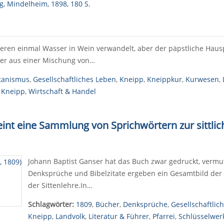
eren einmal Wasser in Wein verwandelt, aber der päpstliche Hausp
 er aus einer Mischung von…
tanismus
,
Gesellschaftliches Leben
,
Kneipp
,
Kneippkur
,
Kurwesen
,
 Kneipp
,
Wirtschaft & Handel
eint eine Sammlung von Sprichwörtern zur sittli
Johann Baptist Ganser hat das Buch zwar gedruckt, vermutl
Denksprüche und Bibelzitate ergeben ein Gesamtbild der Z
der Sittenlehre.In…
Schlagwörter:
1809
,
Bücher
,
Denksprüche
,
Gesellschaftlic
Kneipp
,
Landvolk
,
Literatur & Führer
,
Pfarrei
,
Schlüsselwer