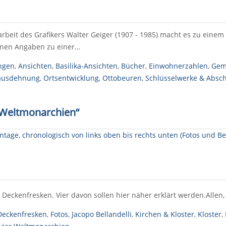
arbeit des Grafikers Walter Geiger (1907 - 1985) macht es zu eine
enen Angaben zu einer…
ngen
,
Ansichten
,
Basilika-Ansichten
,
Bücher
,
Einwohnerzahlen
,
Gem
ausdehnung
,
Ortsentwicklung
,
Ottobeuren
,
Schlüsselwerke & Absch
r Weltmonarchien“
Deckenfresken. Vier davon sollen hier näher erklärt werden.Allen,
Deckenfresken
,
Fotos
,
Jacopo Bellandelli
,
Kirchen & Kloster
,
Kloster
,