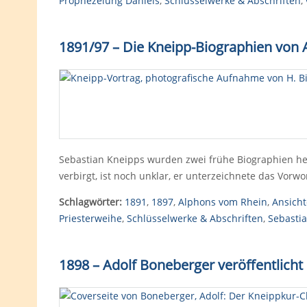
Prophezeiung Daniels
,
Schlüsselwerke & Abschriften
,
1891/97
–
Die Kneipp-Biographien von 
Sebastian Kneipps wurden zwei frühe Biographien h
verbirgt, ist noch unklar, er unterzeichnete das Vorwo
Schlagwörter:
1891
,
1897
,
Alphons vom Rhein
,
Ansich
Priesterweihe
,
Schlüsselwerke & Abschriften
,
Sebasti
1898 – Adolf Boneberger veröffentlich