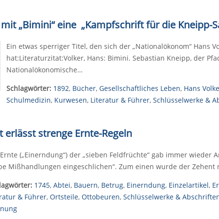
 mit „Bimini“ eine „Kampfschrift für die Kneipp-
Ein etwas sperriger Titel, den sich der „Nationalökonom“ Hans V
hat:Literaturzitat:Volker, Hans: Bimini. Sebastian Kneipp, der P
Nationalökonomische…
Schlagwörter:
1892
,
Bücher
,
Gesellschaftliches Leben
,
Hans Volke
Schulmedizin
,
Kurwesen
,
Literatur & Führer
,
Schlüsselwerke & Ab
 erlässt strenge Ernte-Regeln
 Ernte („Einerndung“) der „sieben Feldfrüchte“ gab immer wieder A
be Mißhandlungen eingeschlichen“. Zum einen wurde der Zehent 
lagwörter:
1745
,
Abtei
,
Bauern
,
Betrug
,
Einerndung
,
Einzelartikel
,
E
eratur & Führer
,
Ortsteile
,
Ottobeuren
,
Schlüsselwerke & Abschrifte
nung