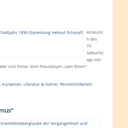
Anlässlic
h des
70.
Geburtst
ags von
 Wer sich hinter dem Pseudonym „vom Rhein“
p
,
Kurwesen
,
Literatur & Führer
,
Persönlichkeiten
,
smus“