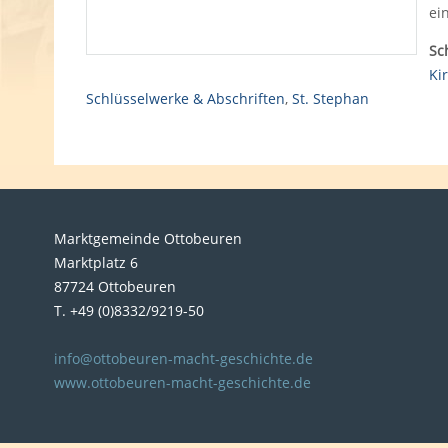
ei
Sc
Ki
Schlüsselwerke & Abschriften
,
St. Stephan
Marktgemeinde Ottobeuren
Marktplatz 6
87724 Ottobeuren
T. +49 (0)8332/9219-50
info@ottobeuren-macht-geschichte.de
www.ottobeuren-macht-geschichte.de