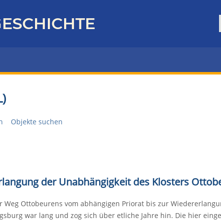
ESCHICHTE
)
n
Objekte suchen
rlangung der Unabhängigkeit des Klosters Ottob
r Weg Ottobeurens vom abhängigen Priorat bis zur Wiedererlangun
gsburg war lang und zog sich über etliche Jahre hin. Die hier eing