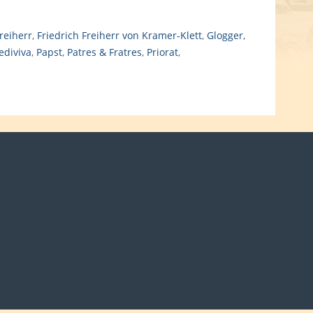
reiherr
,
Friedrich Freiherr von Kramer-Klett
,
Glogger
,
ediviva
,
Papst
,
Patres & Fratres
,
Priorat
,