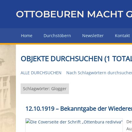
Z
u
OTTOBEUREN MACHT G
r
ü
c
Home
Durchstöbern
Newsletter
Kontakt
k
z
u
OBJEKTE DURCHSUCHEN (1 TOTAL
r
H
ALLE DURCHSUCHEN
Nach Schlagwörtern durchsuche
a
u
p
Schlagwörter: Glogger
t
s
12.10.1919 – Bekanntgabe der Wiedere
e
i
De
t
Au
e