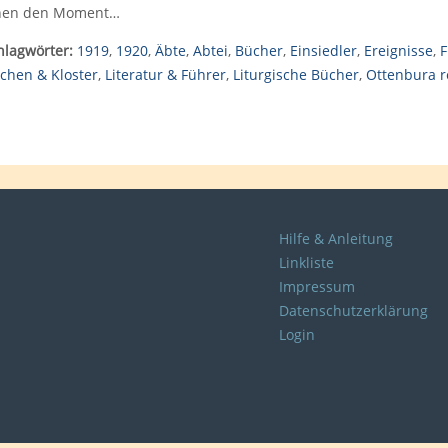
nen den Moment…
hlagwörter:
1919
,
1920
,
Äbte
,
Abtei
,
Bücher
,
Einsiedler
,
Ereignisse
,
F
rchen & Kloster
,
Literatur & Führer
,
Liturgische Bücher
,
Ottenbura r
Hilfe & Anleitung
Linkliste
Impressum
Datenschutzerklärung
Login