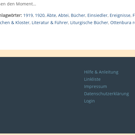
nen den Moment…
hlagwörter:
1919
,
1920
,
Äbte
,
Abtei
,
Bücher
,
Einsiedler
,
Ereignisse
,
F
rchen & Kloster
,
Literatur & Führer
,
Liturgische Bücher
,
Ottenbura r
Hilfe & Anleitung
Linkliste
Impressum
Datenschutzerklärung
Login