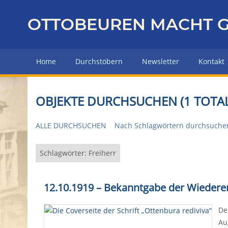
Z
u
OTTOBEUREN MACHT G
r
ü
c
Home
Durchstöbern
Newsletter
Kontakt
k
z
u
OBJEKTE DURCHSUCHEN (1 TOTAL
r
H
ALLE DURCHSUCHEN
Nach Schlagwörtern durchsuche
a
u
p
Schlagwörter: Freiherr
t
s
12.10.1919 – Bekanntgabe der Wiedere
e
i
De
t
Au
e