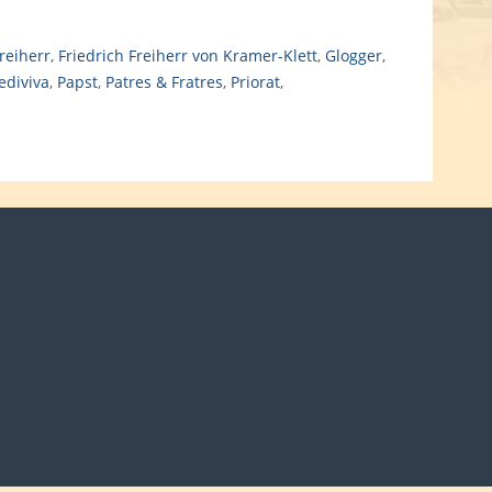
reiherr
,
Friedrich Freiherr von Kramer-Klett
,
Glogger
,
ediviva
,
Papst
,
Patres & Fratres
,
Priorat
,