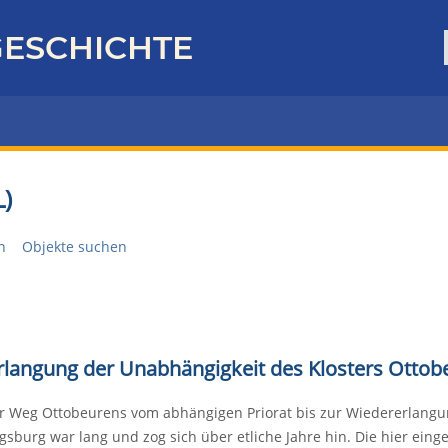
ESCHICHTE
)
n
Objekte suchen
rlangung der Unabhängigkeit des Klosters Ottob
r Weg Ottobeurens vom abhängigen Priorat bis zur Wiedererlangun
gsburg war lang und zog sich über etliche Jahre hin. Die hier eing