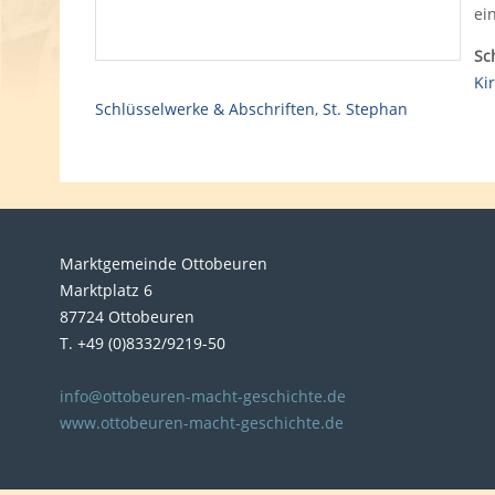
ei
Sc
Ki
Schlüsselwerke & Abschriften
,
St. Stephan
Marktgemeinde Ottobeuren
Marktplatz 6
87724 Ottobeuren
T. +49 (0)8332/9219-50
info@ottobeuren-macht-geschichte.de
www.ottobeuren-macht-geschichte.de