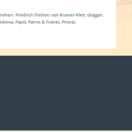
reiherr
,
Friedrich Freiherr von Kramer-Klett
,
Glogger
,
ediviva
,
Papst
,
Patres & Fratres
,
Priorat
,