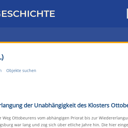
ESCHICHTE
)
n
Objekte suchen
rlangung der Unabhängigkeit des Klosters Ottob
r Weg Ottobeurens vom abhängigen Priorat bis zur Wiedererlangun
gsburg war lang und zog sich über etliche Jahre hin. Die hier eing