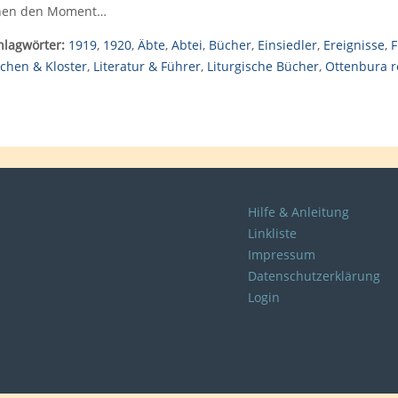
nen den Moment…
hlagwörter:
1919
,
1920
,
Äbte
,
Abtei
,
Bücher
,
Einsiedler
,
Ereignisse
,
F
rchen & Kloster
,
Literatur & Führer
,
Liturgische Bücher
,
Ottenbura r
Hilfe & Anleitung
Linkliste
Impressum
Datenschutzerklärung
Login