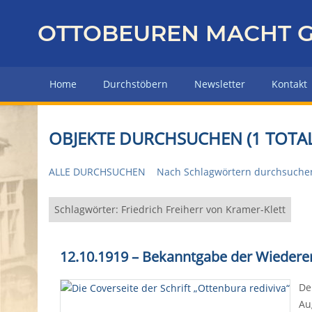
Z
u
OTTOBEUREN MACHT G
r
ü
c
Home
Durchstöbern
Newsletter
Kontakt
k
z
u
OBJEKTE DURCHSUCHEN (1 TOTAL
r
H
ALLE DURCHSUCHEN
Nach Schlagwörtern durchsuche
a
u
p
Schlagwörter: Friedrich Freiherr von Kramer-Klett
t
s
12.10.1919 – Bekanntgabe der Wiedere
e
i
De
t
Au
e