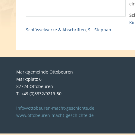
ei
Sc
Ki
Schlüsselwerke & Abschriften
,
St. Stephan
Marktgemeinde Ottobeuren
Marktplatz 6
87724 Ottobeuren
T. +49 (0)8332/9219-50
info@ottobeuren-macht-geschichte.de
www.ottobeuren-macht-geschichte.de