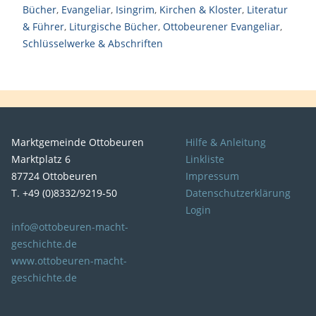
Bücher
,
Evangeliar
,
Isingrim
,
Kirchen & Kloster
,
Literatur
& Führer
,
Liturgische Bücher
,
Ottobeurener Evangeliar
,
Schlüsselwerke & Abschriften
Marktgemeinde Ottobeuren
Hilfe & Anleitung
Marktplatz 6
Linkliste
87724 Ottobeuren
Impressum
T. +49 (0)8332/9219-50
Datenschutzerklärung
Login
info@ottobeuren-macht-
geschichte.de
www.ottobeuren-macht-
geschichte.de