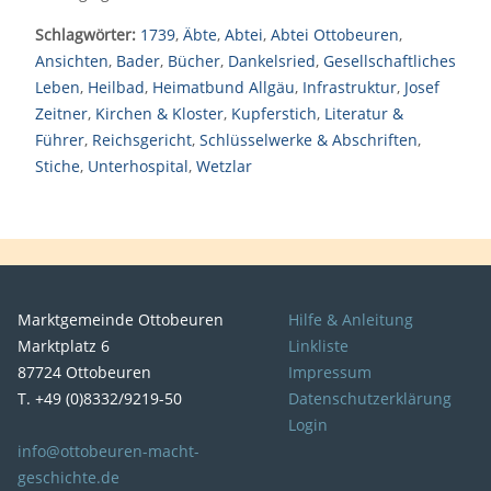
Schlagwörter:
1739
,
Äbte
,
Abtei
,
Abtei Ottobeuren
,
Ansichten
,
Bader
,
Bücher
,
Dankelsried
,
Gesellschaftliches
Leben
,
Heilbad
,
Heimatbund Allgäu
,
Infrastruktur
,
Josef
Zeitner
,
Kirchen & Kloster
,
Kupferstich
,
Literatur &
Führer
,
Reichsgericht
,
Schlüsselwerke & Abschriften
,
Stiche
,
Unterhospital
,
Wetzlar
Marktgemeinde Ottobeuren
Hilfe & Anleitung
Marktplatz 6
Linkliste
87724 Ottobeuren
Impressum
T. +49 (0)8332/9219-50
Datenschutzerklärung
Login
info@ottobeuren-macht-
geschichte.de