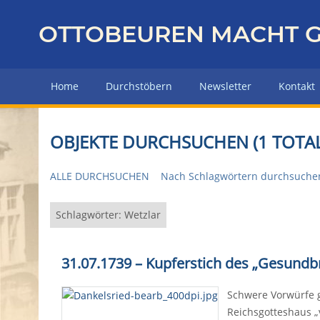
Z
u
OTTOBEUREN MACHT G
r
ü
c
Home
Durchstöbern
Newsletter
Kontakt
k
z
u
OBJEKTE DURCHSUCHEN (1 TOTAL
r
H
ALLE DURCHSUCHEN
Nach Schlagwörtern durchsuche
a
u
p
Schlagwörter: Wetzlar
t
s
31.07.1739 – Kupferstich des „Gesundb
e
i
Schwere Vorwürfe g
t
Reichsgotteshaus „
e