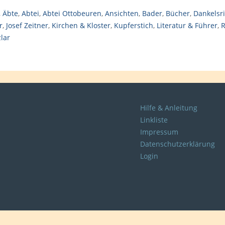
,
Äbte
,
Abtei
,
Abtei Ottobeuren
,
Ansichten
,
Bader
,
Bücher
,
Dankelsr
r
,
Josef Zeitner
,
Kirchen & Kloster
,
Kupferstich
,
Literatur & Führer
,
R
lar
Hilfe & Anleitung
Linkliste
Impressum
Datenschutzerklärung
Login