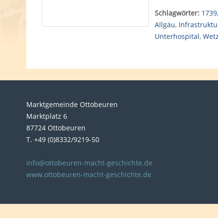
Schlagwörter:
1739
Allgäu
,
Infrastruktu
Unterhospital
,
Wetz
Marktgemeinde Ottobeuren
Marktplatz 6
87724 Ottobeuren
T. +49 (0)8332/9219-50
info@ottobeuren-macht-geschichte.de
www.ottobeuren-macht-geschichte.de