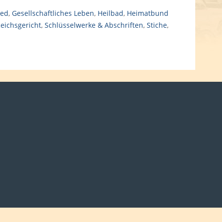
ied
,
Gesellschaftliches Leben
,
Heilbad
,
Heimatbund
eichsgericht
,
Schlüsselwerke & Abschriften
,
Stiche
,