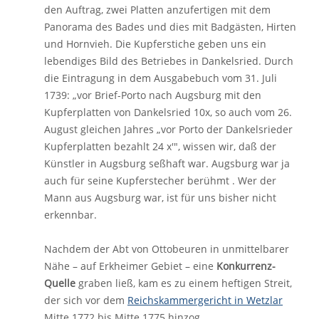
den Auftrag, zwei Platten anzufertigen mit dem
Panorama des Bades und dies mit Badgästen, Hirten
und Hornvieh. Die Kupferstiche geben uns ein
lebendiges Bild des Betriebes in Dankelsried. Durch
die Eintragung in dem Ausgabebuch vom 31. Juli
1739: „vor Brief-Porto nach Augsburg mit den
Kupferplatten von Dankelsried 10x, so auch vom 26.
August gleichen Jahres „vor Porto der Dankelsrieder
Kupferplatten bezahlt 24 x'", wissen wir, daß der
Künstler in Augsburg seßhaft war. Augsburg war ja
auch für seine Kupferstecher berühmt . Wer der
Mann aus Augsburg war, ist für uns bisher nicht
erkennbar.
Nachdem der Abt von Ottobeuren in unmittelbarer
Nähe – auf Erkheimer Gebiet – eine
Konkurrenz-
Quelle
graben ließ, kam es zu einem heftigen Streit,
der sich vor dem
Reichskammergericht in Wetzlar
Mitte 1772 bis Mitte 1775 hinzog.