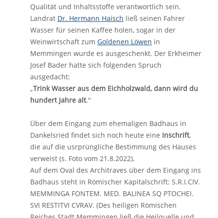
Qualität und Inhaltsstoffe verantwortlich sein.
Landrat
Dr. Hermann Haisch
ließ seinen Fahrer
Wasser für seinen Kaffee holen, sogar in der
Weinwirtschaft zum
Goldenen Löwen
in
Memmingen wurde es ausgeschenkt. Der Erkheimer
Josef Bader hatte sich folgenden Spruch
ausgedacht:
„
Trink Wasser aus dem Eichholzwald, dann wird du
hundert Jahre alt
."
Über dem Eingang zum ehemaligen Badhaus in
Dankelsried findet sich noch heute eine
Inschrift
,
die auf die usrprüngliche Bestimmung des Hauses
verweist (s. Foto vom 21.8.2022).
Auf dem Oval des Architraves über dem Eingang ins
Badhaus steht in Römischer Kapitalschrift: S.R.I.CIV.
MEMMINGA FONTEM. MED. BALINEA SQ PTOCHEI.
SVI RESTITVI CVRAV. (Des heiligen Römischen
Reiches Stadt Memmingen ließ die Heilquelle und