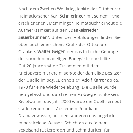
Nach dem Zweiten Weltkrieg lenkte der Ottobeurer
Heimatforscher
Karl Schnieringer
mit seinem 1948
erschienenen
„
Memminger Heimatbuch
“
erneut die
Aufmerksamkeit auf den
„Dankelsrieder
Sauerbrunnen
“
. Unten den Abbildungen finden Sie
oben auch eine schöne Grafik des Ottobeurer
Grafikers
Walter Geiger
, der das höfische Gepräge
der vornehmen adeligen Badegäste darstellte.
Gut 20 Jahre später: Zusammen mit dem
Kneippverein Erkheim sorgte der damalige Besitzer
der Quelle im sog. „Eichhölzle
“
,
Adolf Karrer
ab ca.
1970 für eine Wiederbelebung. Die Quelle wurde
neu gefasst und durch einen Fußweg erschlossen.
Bis etwa um das Jahr 2000 wurde die Quelle erneut
stark frequentiert. Aus einem Rohr kam
Drainagewasser, aus dem anderen das begehrte
mineralreiche Wasser. Schichten aus feinem
Vogelsand (Ockererde?) und Lehm dürften für