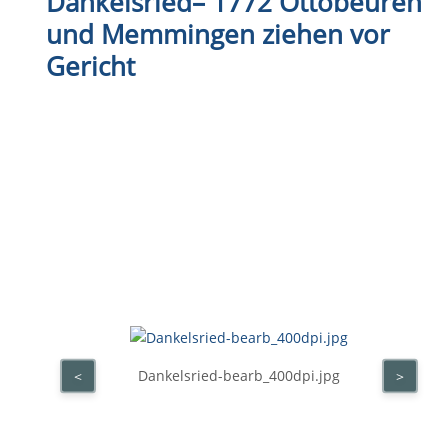
Dankelsried
–
1772 Ottobeuren
und Memmingen ziehen vor
Gericht
Dankelsried-bearb_400dpi.jpg
<
>