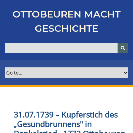
Z
u
OTTOBEUREN MACHT
r
ü
GESCHICHTE
c
k
z
u
r
H
a
u
p
t
s
e
31.07.1739 – Kupferstich des
i
„Gesundbrunnens" in
t
e