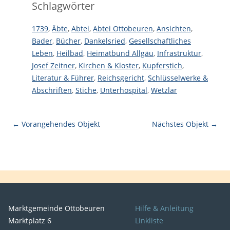
Schlagwörter
1739
,
Äbte
,
Abtei
,
Abtei Ottobeuren
,
Ansichten
,
Bader
,
Bücher
,
Dankelsried
,
Gesellschaftliches
Leben
,
Heilbad
,
Heimatbund Allgäu
,
Infrastruktur
,
Josef Zeitner
,
Kirchen & Kloster
,
Kupferstich
,
Literatur & Führer
,
Reichsgericht
,
Schlüsselwerke &
Abschriften
,
Stiche
,
Unterhospital
,
Wetzlar
← Vorangehendes Objekt
Nächstes Objekt →
Marktgemeinde Ottobeuren
Hilfe & Anleitung
Marktplatz 6
Linkliste