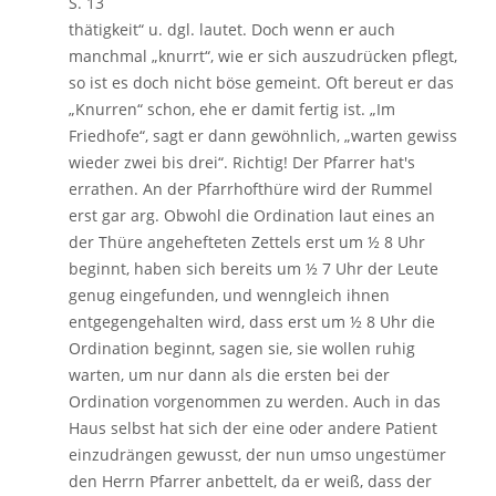
S. 13
thätigkeit“ u. dgl. lautet. Doch wenn er auch
manchmal „knurrt“, wie er sich auszudrücken pflegt,
so ist es doch nicht böse gemeint. Oft bereut er das
„Knurren“ schon, ehe er damit fertig ist. „Im
Friedhofe“, sagt er dann gewöhnlich, „warten gewiss
wieder zwei bis drei“. Richtig! Der Pfarrer hat's
errathen. An der Pfarrhofthüre wird der Rummel
erst gar arg. Obwohl die Ordination laut eines an
der Thüre angehefteten Zettels erst um ½ 8 Uhr
beginnt, haben sich bereits um ½ 7 Uhr der Leute
genug eingefunden, und wenngleich ihnen
entgegengehalten wird, dass erst um ½ 8 Uhr die
Ordination beginnt, sagen sie, sie wollen ruhig
warten, um nur dann als die ersten bei der
Ordination vorgenommen zu werden. Auch in das
Haus selbst hat sich der eine oder andere Patient
einzudrängen gewusst, der nun umso ungestümer
den Herrn Pfarrer anbettelt, da er weiß, dass der