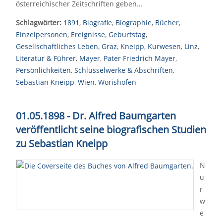
österreichischer Zeitschriften geben…
Schlagwörter:
1891
,
Biografie
,
Biographie
,
Bücher
,
Einzelpersonen
,
Ereignisse
,
Geburtstag
,
Gesellschaftliches Leben
,
Graz
,
Kneipp
,
Kurwesen
,
Linz
,
Literatur & Führer
,
Mayer
,
Pater Friedrich Mayer
,
Persönlichkeiten
,
Schlüsselwerke & Abschriften
,
Sebastian Kneipp
,
Wien
,
Wörishofen
01.05.1898 - Dr. Alfred Baumgarten
veröffentlicht seine biografischen Studien
zu Sebastian Kneipp
N
u
r
w
e