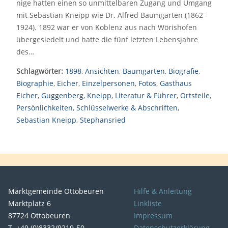
nige hatten einen so unmittelbaren Zugang und Umgang
mit Sebastian Kneipp wie Dr. Alfred Baumgarten (1862 -
1924). 1892 war er von Koblenz aus nach Wörishofen
übergesiedelt und hatte die fünf letzten Lebensjahre
des…
Schlagwörter:
1898
,
Ansichten
,
Baumgarten
,
Biografie
,
Biographie
,
Eicher
,
Einzelpersonen
,
Fotos
,
Gasthaus
Eicher
,
Guggenberg
,
Kneipp
,
Literatur & Führer
,
Ortsteile
,
Persönlichkeiten
,
Schlüsselwerke & Abschriften
,
Sebastian Kneipp
,
Stephansried
Marktgemeinde Ottobeuren
Hilfe & Anleitung
Marktplatz 6
Linkliste
87724 Ottobeuren
Impressum
T. +49 (0)8332/9219-50
Datenschutzerklärung