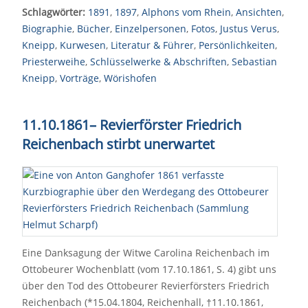
Schlagwörter:
1891
,
1897
,
Alphons vom Rhein
,
Ansichten
,
Biographie
,
Bücher
,
Einzelpersonen
,
Fotos
,
Justus Verus
,
Kneipp
,
Kurwesen
,
Literatur & Führer
,
Persönlichkeiten
,
Priesterweihe
,
Schlüsselwerke & Abschriften
,
Sebastian
Kneipp
,
Vorträge
,
Wörishofen
11.10.1861– Revierförster Friedrich
Reichenbach stirbt unerwartet
Eine Danksagung der Witwe Carolina Reichenbach im
Ottobeurer Wochenblatt (vom 17.10.1861, S. 4) gibt uns
über den Tod des Ottobeurer Revierförsters Friedrich
Reichenbach (*15.04.1804, Reichenhall, †11.10.1861,