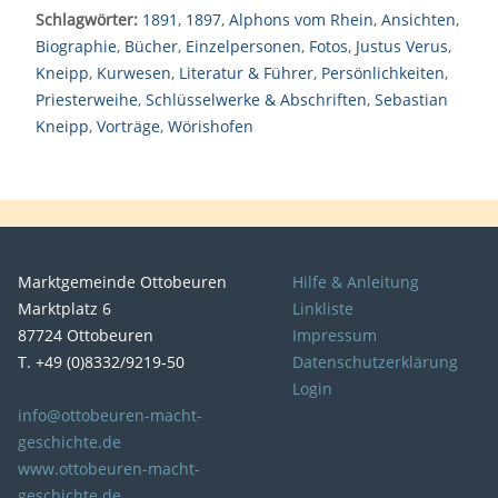
Schlagwörter:
1891
,
1897
,
Alphons vom Rhein
,
Ansichten
,
Biographie
,
Bücher
,
Einzelpersonen
,
Fotos
,
Justus Verus
,
Kneipp
,
Kurwesen
,
Literatur & Führer
,
Persönlichkeiten
,
Priesterweihe
,
Schlüsselwerke & Abschriften
,
Sebastian
Kneipp
,
Vorträge
,
Wörishofen
Marktgemeinde Ottobeuren
Hilfe & Anleitung
Marktplatz 6
Linkliste
87724 Ottobeuren
Impressum
T. +49 (0)8332/9219-50
Datenschutzerklärung
Login
info@ottobeuren-macht-
geschichte.de
www.ottobeuren-macht-
geschichte.de