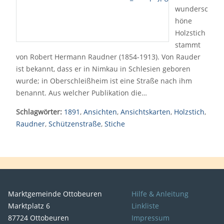
wundersc
höne
Holzstich
stammt
von Robert Hermann Raudner (1854-1913). Von Rauder
ist bekannt, dass er in Nimkau in Schlesien geboren
wurde; in Oberschleißheim ist eine Straße nach ihm
benannt. Aus welcher Publikation die…
Schlagwörter:
1891
,
Ansichten
,
Ansichtskarten
,
Holzstich
,
Raudner
,
Schützenstraße
,
Stiche
Marktgemeinde Ottobeuren
Hilfe & Anleitung
Marktplatz 6
Linkliste
87724 Ottobeuren
Impressum