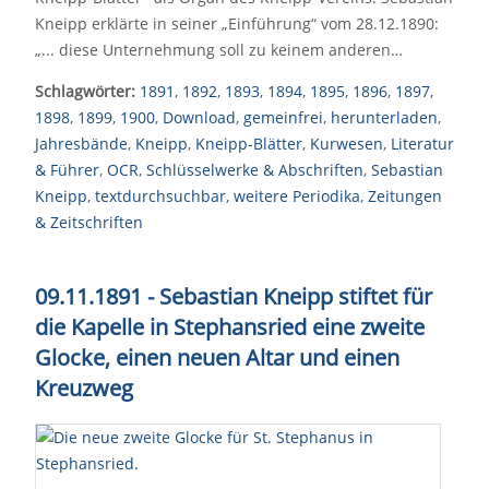
Kneipp erklärte in seiner „Einführung“ vom 28.12.1890:
„... diese Unternehmung soll zu keinem anderen…
Schlagwörter:
1891
,
1892
,
1893
,
1894
,
1895
,
1896
,
1897
,
1898
,
1899
,
1900
,
Download
,
gemeinfrei
,
herunterladen
,
Jahresbände
,
Kneipp
,
Kneipp-Blätter
,
Kurwesen
,
Literatur
& Führer
,
OCR
,
Schlüsselwerke & Abschriften
,
Sebastian
Kneipp
,
textdurchsuchbar
,
weitere Periodika
,
Zeitungen
& Zeitschriften
09.11.1891 - Sebastian Kneipp stiftet für
die Kapelle in Stephansried eine zweite
Glocke, einen neuen Altar und einen
Kreuzweg