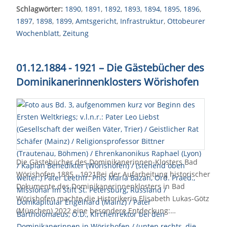
Schlagwörter:
1890
,
1891
,
1892
,
1893
,
1894
,
1895
,
1896
,
1897
,
1898
,
1899
,
Amtsgericht
,
Infrastruktur
,
Ottobeurer
Wochenblatt
,
Zeitung
01.12.1884 - 1921 – Die Gästebücher des
Dominikanerinnenklosters Wörishofen
Die Gästebücher des Dominikanerinnen-Klosters Bad
Wörishofen 1885 - 1921Bei der Aufarbeitung historischer
Dokumente des Dominikanerinnenklosters in Bad
Wörishofen machte die Historikerin Elisabeth Lukas-Götz
(München) 2022 eine besondere Entdeckung:…