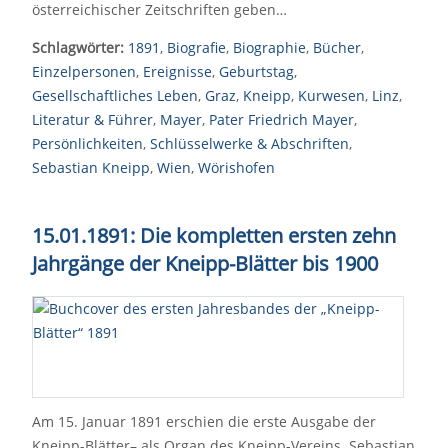
österreichischer Zeitschriften geben…
Schlagwörter:
1891
,
Biografie
,
Biographie
,
Bücher
,
Einzelpersonen
,
Ereignisse
,
Geburtstag
,
Gesellschaftliches Leben
,
Graz
,
Kneipp
,
Kurwesen
,
Linz
,
Literatur & Führer
,
Mayer
,
Pater Friedrich Mayer
,
Persönlichkeiten
,
Schlüsselwerke & Abschriften
,
Sebastian Kneipp
,
Wien
,
Wörishofen
15.01.1891: Die kompletten ersten zehn
Jahrgänge der Kneipp-Blätter bis 1900
Am 15. Januar 1891 erschien die erste Ausgabe der
Kneipp-Blätter– als Organ des Kneipp-Vereins. Sebastian