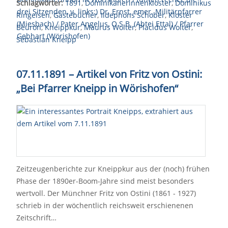
Schlagwörter:
1891
,
Dominikanerinnenkloster
,
Dominikus
Ringeisen
,
Gästebücher
,
Ildephons Schober
,
Kloster
Beuron
,
Kneippkur
,
Maurus Wolter
,
Placidus Wolter
,
Sebastian Kneipp
07.11.1891 – Artikel von Fritz von Ostini:
„Bei Pfarrer Kneipp in Wörishofen“
Zeitzeugenberichte zur Kneippkur aus der (noch) frühen
Phase der 1890er-Boom-Jahre sind meist besonders
wertvoll. Der Münchner Fritz von Ostini (1861 - 1927)
schrieb in der wöchentlich reichsweit erschienenen
Zeitschrift…