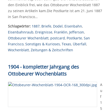
den Einblick frei, wie das Ottobeurer Wochenblatt 1887
zu seinen Artikeln kam.Die Postkarte ist am 21. Juni 1887
in San Francisco…
Schlagwörter:
1887
,
Briefe
,
Dodel
,
Eisenbahn
,
Eisenbahnraub
,
Ereignisse
,
Franklin
,
Jefferson
,
Ottobeurer Wochenblatt
,
postcard
,
Postkarte
,
San
Francisco
,
Sonstiges & Kurioses
,
Texas
,
Überfall
,
Wochenblatt
,
Zeitungen & Zeitschriften
1904 - kompletter Jahrgang des
Ottobeurer Wochenblatts
A
u
f
1
5