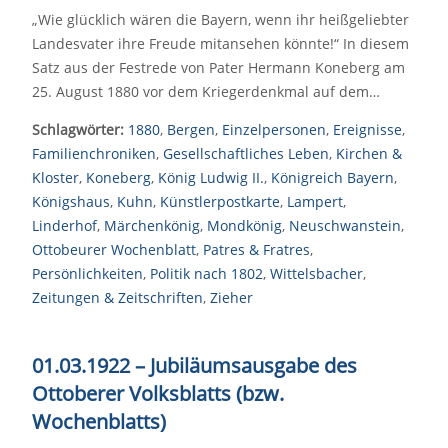
„Wie glücklich wären die Bayern, wenn ihr heißgeliebter
Landesvater ihre Freude mitansehen könnte!“ In diesem
Satz aus der Festrede von Pater Hermann Koneberg am
25. August 1880 vor dem Kriegerdenkmal auf dem…
Schlagwörter:
1880
,
Bergen
,
Einzelpersonen
,
Ereignisse
,
Familienchroniken
,
Gesellschaftliches Leben
,
Kirchen &
Kloster
,
Koneberg
,
König Ludwig II.
,
Königreich Bayern
,
Königshaus
,
Kuhn
,
Künstlerpostkarte
,
Lampert
,
Linderhof
,
Märchenkönig
,
Mondkönig
,
Neuschwanstein
,
Ottobeurer Wochenblatt
,
Patres & Fratres
,
Persönlichkeiten
,
Politik nach 1802
,
Wittelsbacher
,
Zeitungen & Zeitschriften
,
Zieher
01.03.1922 – Jubiläumsausgabe des
Ottoberer Volksblatts (bzw.
Wochenblatts)