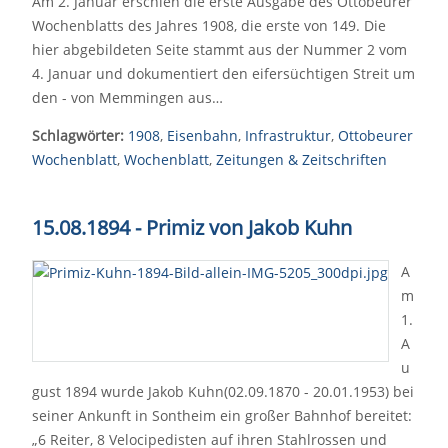
Am 2. Januar erschien die erste Ausgabe des Ottobeurer
Wochenblatts des Jahres 1908, die erste von 149. Die
hier abgebildeten Seite stammt aus der Nummer 2 vom
4. Januar und dokumentiert den eifersüchtigen Streit um
den - von Memmingen aus…
Schlagwörter:
1908
,
Eisenbahn
,
Infrastruktur
,
Ottobeurer
Wochenblatt
,
Wochenblatt
,
Zeitungen & Zeitschriften
15.08.1894 - Primiz von Jakob Kuhn
A
m
1.
A
u
gust 1894 wurde Jakob Kuhn(02.09.1870 - 20.01.1953) bei
seiner Ankunft in Sontheim ein großer Bahnhof bereitet:
„6 Reiter, 8 Velocipedisten auf ihren Stahlrossen und