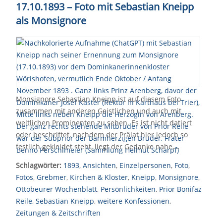
17.10.1893 – Foto mit Sebastian Kneipp
als Monsignore
Monsignore Sebastian Kneipp ist auf diesem Foto
zusammen mit anderen Geistlichen und auch mit
weltlichen Prominenten zu sehen. Es ist nicht datiert
oder beschriftet, nachdem der Prälat hier jedoch so
festlich gekleidet steht, liegt der Gedanke nahe,…
Schlagwörter:
1893
,
Ansichten
,
Einzelpersonen
,
Foto
,
Fotos
,
Grebmer
,
Kirchen & Kloster
,
Kneipp
,
Monsignore
,
Ottobeurer Wochenblatt
,
Persönlichkeiten
,
Prior Bonifaz
Reile
,
Sebastian Kneipp
,
weitere Konfessionen
,
Zeitungen & Zeitschriften