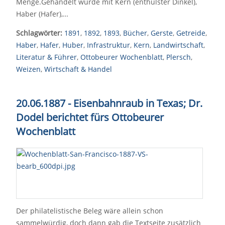
Menge.Gehandelt wurde mit Kern (enthülster Dinkel),
Haber (Hafer),…
Schlagwörter:
1891
,
1892
,
1893
,
Bücher
,
Gerste
,
Getreide
,
Haber
,
Hafer
,
Huber
,
Infrastruktur
,
Kern
,
Landwirtschaft
,
Literatur & Führer
,
Ottobeurer Wochenblatt
,
Plersch
,
Weizen
,
Wirtschaft & Handel
20.06.1887 - Eisenbahnraub in Texas; Dr.
Dodel berichtet fürs Ottobeurer
Wochenblatt
Der philatelistische Beleg wäre allein schon
sammelwürdig, doch dann gab die Textseite zusätzlich