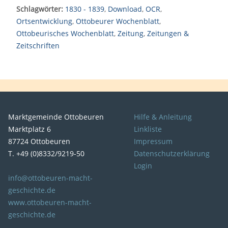
Schlagwörter:
1830 - 1839
,
Download
,
OCR
,
Ortsentwicklung
,
Ottobeurer Wochenblatt
,
Ottobeurisches Wochenblatt
,
Zeitung
,
Zeitungen &
Zeitschriften
Marktgemeinde Ottobeuren
Hilfe & Anleitung
Marktplatz 6
Linkliste
87724 Ottobeuren
Impressum
T. +49 (0)8332/9219-50
Datenschutzerklärung
Login
info@ottobeuren-macht-
geschichte.de
www.ottobeuren-macht-
geschichte.de