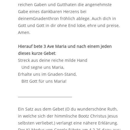
reichen Gaben und Gutthaten die angenehmste
Gabe eines dankbaren Herzens bei
deinemGnadenthron fröhlich ablege. Auch dich in
Gott und Gott in dir ohne End lobe, ehre und preise,
Amen.
Hierauf bete 3 Ave Maria und nach einem jeden
dieses kurze Gebet
:
Streck aus deine reiche milde Hand
Und segne uns Maria,
Erhalte uns im Gnaden-Stand,
Bitt Gott für uns Maria!
_______________________________
Ein Satz aus dem Gebet (O du wunderschöne Ruth,
in welche sich der himmlische Bootz Christus Jesus
selbsten verliebet.) verlangt eine nähere Erklärung.
Der KI-Modus von Google führte am 4.2.26 dazu aus: