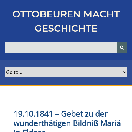
Z
u
OTTOBEUREN MACHT
r
ü
GESCHICHTE
c
k
z
u
r
H
a
u
p
t
s
e
19.10.1841 – Gebet zu der
i
wunderthätigen Bildniß Mariä
t
e