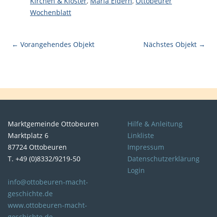
Kirchen & Kloster
,
Maria Eldern
,
Ottobeurer
Wochenblatt
← Vorangehendes Objekt
Nächstes Objekt →
Marktgemeinde Ottobeuren
Hilfe & Anleitung
Marktplatz 6
Linkliste
87724 Ottobeuren
Impressum
T. +49 (0)8332/9219-50
Datenschutzerklärung
Login
info@ottobeuren-macht-
geschichte.de
www.ottobeuren-macht-
geschichte.de