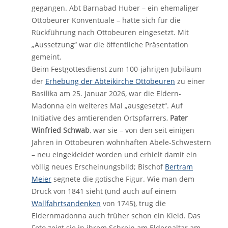
gegangen. Abt Barnabad Huber – ein ehemaliger
Ottobeurer Konventuale – hatte sich für die
Rückführung nach Ottobeuren eingesetzt. Mit
„Aussetzung“ war die öffentliche Präsentation
gemeint.
Beim Festgottesdienst zum 100-jährigen Jubiläum
der
Erhebung der Abteikirche Ottobeuren
zu einer
Basilika am 25. Januar 2026, war die Eldern-
Madonna ein weiteres Mal „ausgesetzt“. Auf
Initiative des amtierenden Ortspfarrers,
Pater
Winfried Schwab
, war sie – von den seit einigen
Jahren in Ottobeuren wohnhaften Abele-Schwestern
– neu eingekleidet worden und erhielt damit ein
völlig neues Erscheinungsbild; Bischof
Bertram
Meier
segnete die gotische Figur. Wie man dem
Druck von 1841 sieht (und auch auf einem
Wallfahrtsandenken
von 1745), trug die
Eldernmadonna auch früher schon ein Kleid. Das
Foto zeigt sie in ihrem Schrein am Eldernaltar am