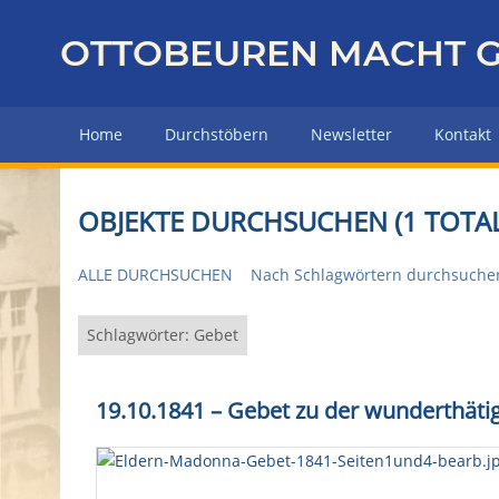
Z
u
OTTOBEUREN MACHT G
r
ü
c
Home
Durchstöbern
Newsletter
Kontakt
k
z
u
OBJEKTE DURCHSUCHEN (1 TOTAL
r
H
ALLE DURCHSUCHEN
Nach Schlagwörtern durchsuche
a
u
p
Schlagwörter: Gebet
t
s
19.10.1841 – Gebet zu der wunderthätig
e
i
t
e