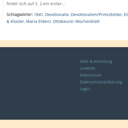
findet sich auf S. 2 ein erster…
Schlagwörter:
1841
,
Devotionalie
,
Devotionalien/Primizbilder
,
E
& Kloster
,
Maria Eldern
,
Ottobeurer Wochenblatt
Hilfe & Anleitung
Linkliste
Impressum
Datenschutzerklärung
Login