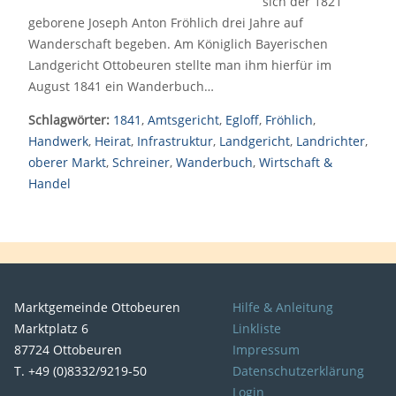
sich der 1821
geborene Joseph Anton Fröhlich drei Jahre auf
Wanderschaft begeben. Am Königlich Bayerischen
Landgericht Ottobeuren stellte man ihm hierfür im
August 1841 ein Wanderbuch…
Schlagwörter:
1841
,
Amtsgericht
,
Egloff
,
Fröhlich
,
Handwerk
,
Heirat
,
Infrastruktur
,
Landgericht
,
Landrichter
,
oberer Markt
,
Schreiner
,
Wanderbuch
,
Wirtschaft &
Handel
Marktgemeinde Ottobeuren
Hilfe & Anleitung
Marktplatz 6
Linkliste
87724 Ottobeuren
Impressum
T. +49 (0)8332/9219-50
Datenschutzerklärung
Login