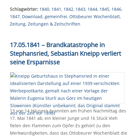
Schlagwörter:
1840
,
1841
,
1842
,
1843
,
1844
,
1845
,
1846
,
1847
,
Download
,
gemeinfrei
,
Ottobeurer Wochenblatt
,
Zeitung
,
Zeitungen & Zeitschriften
17.05.1841 – Brandkatastrophe in
Stephansried, Sebastian Kneipp verliert
seine Ersparnisse
13 von 14 Häusern brannten am frühen Nachmittag des
17. Mai 1841 ab, ein kleiner Junge und 16 Stück Vieh
fielen den Flammen zum Opfer.Es gehört zu den
Merkwürdigkeiten, dass das Ottobeurer Wochenblatt die