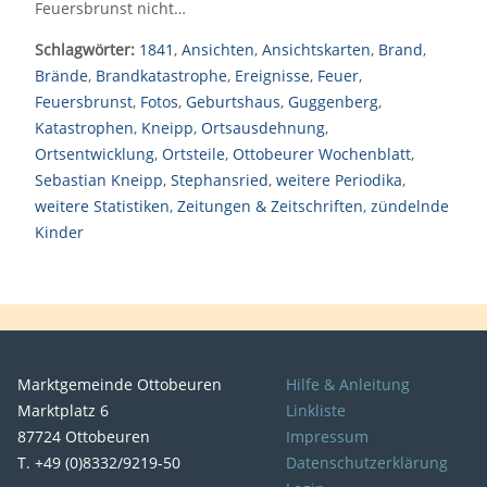
Feuersbrunst nicht…
Schlagwörter:
1841
,
Ansichten
,
Ansichtskarten
,
Brand
,
Brände
,
Brandkatastrophe
,
Ereignisse
,
Feuer
,
Feuersbrunst
,
Fotos
,
Geburtshaus
,
Guggenberg
,
Katastrophen
,
Kneipp
,
Ortsausdehnung
,
Ortsentwicklung
,
Ortsteile
,
Ottobeurer Wochenblatt
,
Sebastian Kneipp
,
Stephansried
,
weitere Periodika
,
weitere Statistiken
,
Zeitungen & Zeitschriften
,
zündelnde
Kinder
Marktgemeinde Ottobeuren
Hilfe & Anleitung
Marktplatz 6
Linkliste
87724 Ottobeuren
Impressum
T. +49 (0)8332/9219-50
Datenschutzerklärung