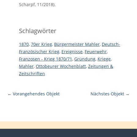
Scharpf, 11/2018).
Schlagwörter
1870
,
70er Krieg
,
Bürgermeister Mahler
,
Deutsch-
Französischer Krieg
,
Ereignisse
,
Feuerwehr
,
Franzosen - Krieg 1870/71
,
Gründung
,
Kriege
,
Mahler
,
Ottobeurer Wochenblatt
,
Zeitungen &
Zeitschriften
← Vorangehendes Objekt
Nächstes Objekt →