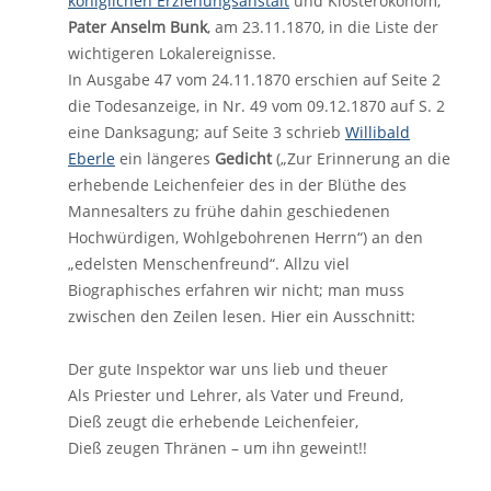
königlichen Erziehungsanstalt
und Klosterökonom,
Pater Anselm Bunk
, am 23.11.1870, in die Liste der
wichtigeren Lokalereignisse.
In Ausgabe 47 vom 24.11.1870 erschien auf Seite 2
die Todesanzeige, in Nr. 49 vom 09.12.1870 auf S. 2
eine Danksagung; auf Seite 3 schrieb
Willibald
Eberle
ein längeres
Gedicht
(„Zur Erinnerung an die
erhebende Leichenfeier des in der Blüthe des
Mannesalters zu frühe dahin geschiedenen
Hochwürdigen, Wohlgebohrenen Herrn“) an den
„edelsten Menschenfreund“. Allzu viel
Biographisches erfahren wir nicht; man muss
zwischen den Zeilen lesen. Hier ein Ausschnitt:
Der gute Inspektor war uns lieb und theuer
Als Priester und Lehrer, als Vater und Freund,
Dieß zeugt die erhebende Leichenfeier,
Dieß zeugen Thränen – um ihn geweint!!