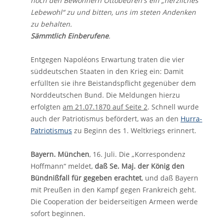
noch den Bewohnern Ottobeuren's ein „herzliches
Lebewohl“ zu und bitten, uns im steten Andenken
zu behalten.
Sämmtlich Einberufene
.
Entgegen Napoléons Erwartung traten die vier
süddeutschen Staaten in den Krieg ein: Damit
erfüllten sie ihre Beistandspflicht gegenüber dem
Norddeutschen Bund. Die Meldungen hierzu
erfolgten
am 21.07.1870 auf Seite 2
. Schnell wurde
auch der Patriotismus befördert, was an den
Hurra-
Patriotismus
zu Beginn des 1. Weltkriegs erinnert.
Bayern. München
, 16. Juli. Die „Korrespondenz
Hoffmann“ meldet,
daß Se. Maj. der König den
Bündnißfall für gegeben erachtet
, und daß Bayern
mit Preußen in den Kampf gegen Frankreich geht.
Die Coopera­tion der beiderseitigen Armeen werde
sofort beginnen.