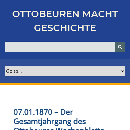
Z
u
OTTOBEUREN MACHT
r
ü
GESCHICHTE
c
k
z
u
r
H
a
u
p
t
s
e
07.01.1870
–
Der
i
Gesamtjahrgang des
t
e