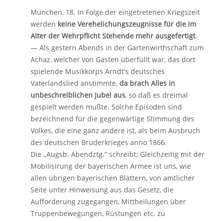
München, 18. In Folge der eingetretenen Kriegs­zeit
werden
keine Verehelichungszeugnisse für die im
Alter der Wehrpflicht Stehende mehr ausgefertigt
.
— Als gestern Abends in der Gartenwirthschaft zum
Achaz, welcher von Gästen überfüllt war, das dort
spielende Musikkorps Arndt's deutsches
Vaterlandslied anstimmte,
da brach Alles in
unbeschreiblichen Jubel aus
, so daß es dreimal
gespielt werden mußte. Solche Episoden sind
bezeichnend für die gegenwärtige Stimmung des
Volkes, die eine ganz andere ist, als beim Ausbruch
des deut­schen Bruderkrieges anno 1866.
Die „Augsb. Abendztg.“ schreibt: Gleichzeitig mit der
Mobilisirung der bayerischen Armee ist uns, wie
allen übrigen bayerischen Blättern, von amtlicher
Seite unter Hinweisung aus das Gesetz, die
Aufforderung zugegangen, Mittheilungen über
Truppenbewegungen, Rüstungen etc. zu