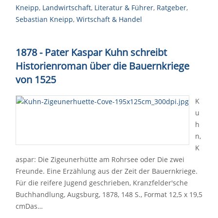
Kneipp
,
Landwirtschaft
,
Literatur & Führer
,
Ratgeber
,
Sebastian Kneipp
,
Wirtschaft & Handel
1878 - Pater Kaspar Kuhn schreibt
Historienroman über die Bauernkriege
von 1525
K
u
h
n,
K
aspar: Die Zigeunerhütte am Rohrsee oder Die zwei
Freunde. Eine Erzählung aus der Zeit der Bauernkriege.
Für die reifere Jugend geschrieben, Kranzfelder'sche
Buchhandlung, Augsburg, 1878, 148 S., Format 12,5 x 19,5
cmDas…