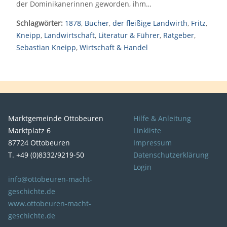
der Dominikanerinnen geworden, ihm…
Schlagwörter:
1878
,
Bücher
,
der fleißige Landwirth
,
Fritz
,
Kneipp
,
Landwirtschaft
,
Literatur & Führer
,
Ratgeber
,
Sebastian Kneipp
,
Wirtschaft & Handel
Marktgemeinde Ottobeuren
Hilfe & Anleitung
Marktplatz 6
Linkliste
87724 Ottobeuren
Impressum
T. +49 (0)8332/9219-50
Datenschutzerklärung
Login
info@ottobeuren-macht-
geschichte.de
www.ottobeuren-macht-
geschichte.de