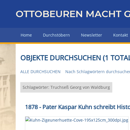
Z
u
OTTOBEUREN MACHT G
r
ü
c
Home
Durchstöbern
Newsletter
Kontakt
k
z
u
OBJEKTE DURCHSUCHEN (1 TOTAL
r
H
ALLE DURCHSUCHEN
Nach Schlagwörtern durchsuche
a
u
p
Schlagwörter: Truchseß Georg von Waldburg
t
s
1878 - Pater Kaspar Kuhn schreibt His
e
i
t
e