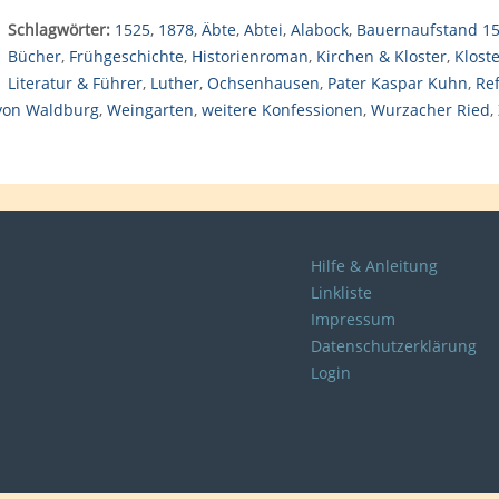
Schlagwörter:
1525
,
1878
,
Äbte
,
Abtei
,
Alabock
,
Bauernaufstand 1
Bücher
,
Frühgeschichte
,
Historienroman
,
Kirchen & Kloster
,
Klost
Literatur & Führer
,
Luther
,
Ochsenhausen
,
Pater Kaspar Kuhn
,
Re
von Waldburg
,
Weingarten
,
weitere Konfessionen
,
Wurzacher Ried
,
Hilfe & Anleitung
Linkliste
Impressum
Datenschutzerklärung
Login