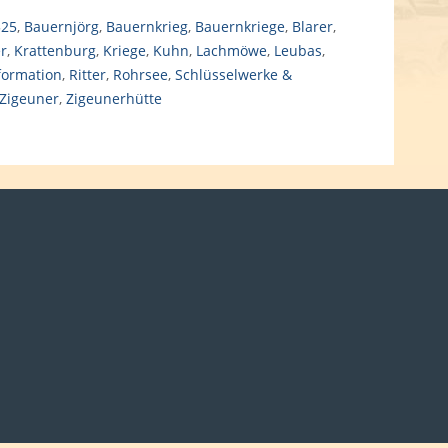
525
,
Bauernjörg
,
Bauernkrieg
,
Bauernkriege
,
Blarer
,
er
,
Krattenburg
,
Kriege
,
Kuhn
,
Lachmöwe
,
Leubas
,
formation
,
Ritter
,
Rohrsee
,
Schlüsselwerke &
Zigeuner
,
Zigeunerhütte