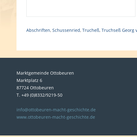
Abschriften
,
Schussenried
,
Trucheß
,
Truchseß Georg 
Marktgemeinde Ottobeuren
Marktplatz 6
87724 Ottobeuren
T. +49 (0)8332/9219-50
info@ottobeuren-macht-geschichte.de
www.ottobeuren-macht-geschichte.de