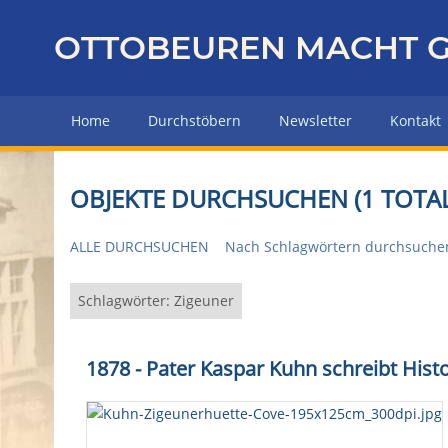
Z
u
OTTOBEUREN MACHT G
r
ü
c
Home
Durchstöbern
Newsletter
Kontakt
k
z
u
OBJEKTE DURCHSUCHEN (1 TOTAL
r
H
ALLE DURCHSUCHEN
Nach Schlagwörtern durchsuche
a
u
p
Schlagwörter: Zigeuner
t
s
1878 - Pater Kaspar Kuhn schreibt His
e
i
t
e