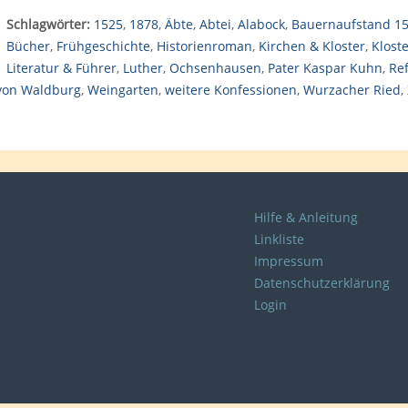
Schlagwörter:
1525
,
1878
,
Äbte
,
Abtei
,
Alabock
,
Bauernaufstand 1
Bücher
,
Frühgeschichte
,
Historienroman
,
Kirchen & Kloster
,
Klost
Literatur & Führer
,
Luther
,
Ochsenhausen
,
Pater Kaspar Kuhn
,
Re
von Waldburg
,
Weingarten
,
weitere Konfessionen
,
Wurzacher Ried
,
Hilfe & Anleitung
Linkliste
Impressum
Datenschutzerklärung
Login