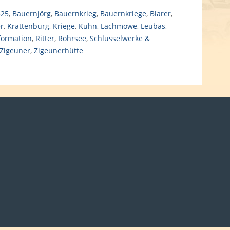
525
,
Bauernjörg
,
Bauernkrieg
,
Bauernkriege
,
Blarer
,
er
,
Krattenburg
,
Kriege
,
Kuhn
,
Lachmöwe
,
Leubas
,
formation
,
Ritter
,
Rohrsee
,
Schlüsselwerke &
Zigeuner
,
Zigeunerhütte