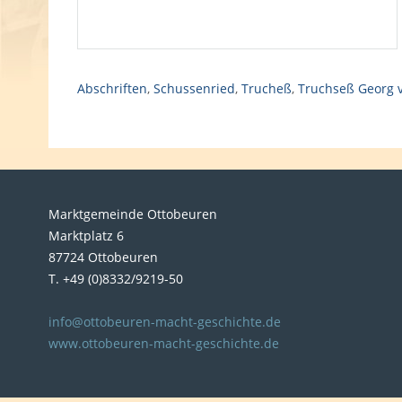
Abschriften
,
Schussenried
,
Trucheß
,
Truchseß Georg 
Marktgemeinde Ottobeuren
Marktplatz 6
87724 Ottobeuren
T. +49 (0)8332/9219-50
info@ottobeuren-macht-geschichte.de
www.ottobeuren-macht-geschichte.de